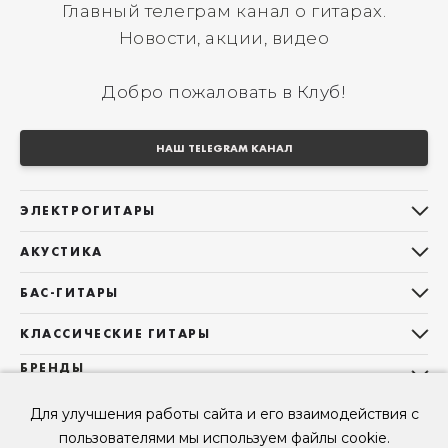
Главный телеграм канал о гитарах.
Новости, акции, видео
Добро пожаловать в Клуб!
НАШ TELEGRAM КАНАЛ
ЭЛЕКТРОГИТАРЫ
Все электрогитары
АКУСТИКА
Stratocaster
Все акустические гитары
Telecaster
БАС-ГИТАРЫ
Дредноуты
Les Paul
Все бас-гитары
Фолки (ОМ, 000, 00)
КЛАССИЧЕСКИЕ ГИТАРЫ
Оригинальная
Jazz Bass
Гранд Аудиториум
Все классические гитары
БРЕНДЫ
Superstrat
Precision Bass
Maton
Тревел, Компактный корпус
3/4
О НАС
Б/У, уцененные гитары
Оригинальная форма
Для улучшения работы сайта и его взаимодействия с
Sigma Guitars
Б/У, уцененные гитары
Б/У, уцененные гитары
Контакты
Короткомензурные
пользователями мы используем файлы cookie.
Enya Guitars