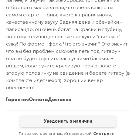
на нее) И звучит так же хорошо: топ сделан из
отборного массива ели, что очень важно на
самом старте - привыкнете к правильному,
качественному звуку. Задняя дека и обечайки -
палисандр, он очень богат на краски и глубину,
поэтому отлично дополняет яркую и “светлую”
елку! По форме - фолк. Что это значит? Это значит,
что вы без проблем сможете петь под гитару -
она не будет глушить вас гулкими басами. В
общем, совет: учите красивую песню, зовете
вторую половинку на свидание и берете гитару (в
комплекте идет чехол). Хороший вечер
обеспечен!
Гарантия
Оплата
Доставка
Уведомить о наличии
Гитара отстроена в нашей мастерской.
Смотреть