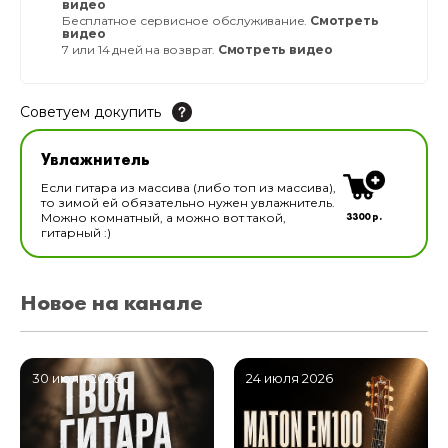
видео
Бесплатное сервисное обслуживание.
Смотреть
видео
7 или 14 дней на возврат.
Смотреть видео
Советуем докупить
Увлажнитель для музыкальных инструментов
Увлажнитель
В наличии
Если гитара из массива (либо топ из массива),
то зимой ей обязательно нужен увлажнитель.
3300 р.
Можно комнатный, а можно вот такой,
гитарный :)
Новое на канале
30 июля 2026
24 июля 2026