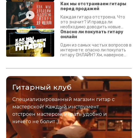
Как мы отстраиваем гитары
перед продажей
Каждая гитара отстроена. Что
это значит? И правда ли
необходимо доводить новые
гитары? Если кратко - да.
Опасно ли покупать гитару
Подробно - в видео :)
онлайн
Один из самых частых вопросов в
интернете: опасно ли покупать
гитару ОНЛАЙН? Хм, наверное
да? Но не для вас :) Каждый
инструмент надежно упакован и
застрахован. Случись что -
отправим новый.
Гитарный клуб
Специализированный магазин гитар с
мастерской! Каждый инструмент
отстроен мастером, играть удобно и
ничего не болит :)