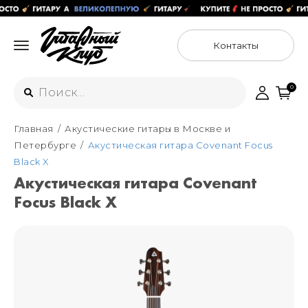
Контакты
0
Главная
Акустические гитары в Москве и
Интернет-магазин
Петербурге
Акустическая гитара Covenant Focus
+7 (925) 125-54-44
Black X
Москва
Акустическая гитара Covenant
+7 (925) 176-55-65
Focus Black X
Санкт-Петербург
ул. Большая Новодмитровская 36с15,
"ФЛАКОН"
+7 (929) 179-15-49
ул. Гороховая 49Б, "SENO"
Мастерские
Москва
+7 (925) 879-85-35
Санкт-Петербург
+7 (999) 213-51-93