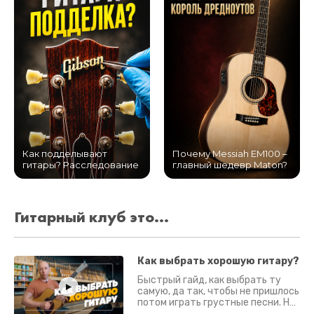
Как подделывают
Почему Messiah EM100 –
гитары? Расследование
главный шедевр Maton?
Гитарный клуб это...
Как выбрать хорошую гитару?
Быстрый гайд, как выбрать ту
самую, да так, чтобы не пришлось
потом играть грустные песни. На
что смотреть? Что проверять?