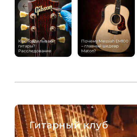
Как подделывают
Почему Messiah EM100
гитары?
– главный шедевр
Расследование
Maton?
Гитарный клуб