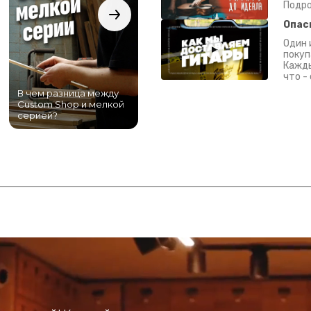
Подро
Опас
Один 
покуп
Кажды
что -
В чем разница между
Самый большой
Custom Shop и мелкой
магазин гитар в
серией?
Питере!
К