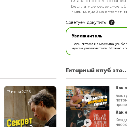
Гитара отстроена в нашей
Бесплатное сервисное об
7 или 14 дней на возврат.
С
Советуем докупить
Увлажнитель для музы
Увлажнитель
В наличии
Если гитара из массива (либо 
нужен увлажнитель. Можно ком
Гитарный клуб это..
Как 
17 июля 2026
06 июля 2026
0
Быстр
потом
прове
Как 
Кажда
необх