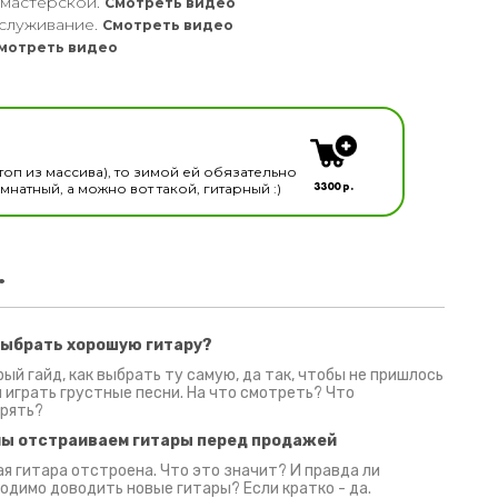
 мастерской.
Смотреть видео
служивание.
Смотреть видео
мотреть видео
кальных инструментов
топ из массива), то зимой ей обязательно
3300 р.
натный, а можно вот такой, гитарный :)
.
выбрать хорошую гитару?
2 июня 2026
30 июня 2026
09 июн
ый гайд, как выбрать ту самую, да так, чтобы не пришлось
 играть грустные песни. На что смотреть? Что
рять?
мы отстраиваем гитары перед продажей
я гитара отстроена. Что это значит? И правда ли
одимо доводить новые гитары? Если кратко - да.