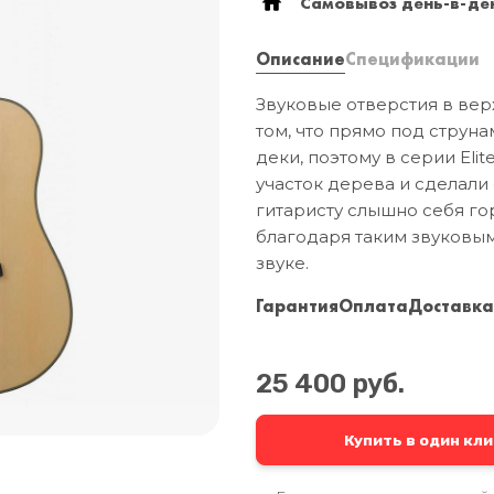
Самовывоз день-в-ден
Описание
Спецификации
Звуковые отверстия в верх
том, что прямо под струн
деки, поэтому в серии El
участок дерева и сделали 
гитаристу слышно себя гор
благодаря таким звуковым
звуке.
Гарантия
Оплата
Доставк
25 400 руб.
Купить в один кли