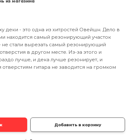
ь из магазина
Санкт-Петербург
+7 (999) 213-51-93
у деки - это одна из хитростей Овейшн. Дело в
ами находится самый резонирующий участок
ite не стали вырезать самый резонирующий
отверстия в другом месте. Из-за этого и
аздо лучше, и дека лучше резонирует, и
 отверстиям гитара не заводится на громком
а
к
Добавить в корзину