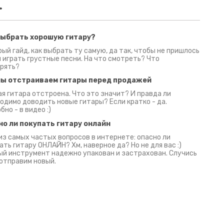
.
выбрать хорошую гитару?
2 июня 2026
30 июня 2026
09 июн
ый гайд, как выбрать ту самую, да так, чтобы не пришлось
 играть грустные песни. На что смотреть? Что
рять?
мы отстраиваем гитары перед продажей
я гитара отстроена. Что это значит? И правда ли
одимо доводить новые гитары? Если кратко - да.
бно - в видео :)
но ли покупать гитару онлайн
из самых частых вопросов в интернете: опасно ли
ать гитару ОНЛАЙН? Хм, наверное да? Но не для вас :)
й инструмент надежно упакован и застрахован. Случись
 отправим новый.
Русски
испанс
эмп для басистов!
Конкурс про Кино!
Обзор