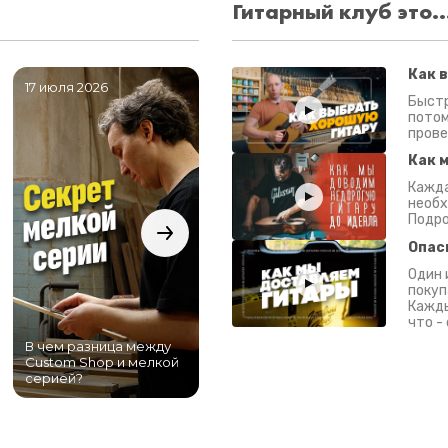
Гитарный клуб это..
Как 
17 июля 2026
06 июля 2026
0
Быстр
потом
прове
Как 
Кажда
необх
Подро
Опас
Один 
покуп
Кажды
что -
В чем разница между
Самый большой
Custom Shop и мелкой
магазин гитар в
серией?
Питере!
К