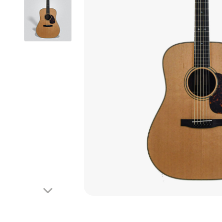
Looper
Mooer
Phaser
Octave
Reverb
Tremolo
Wah-Wah