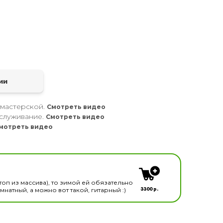
а
ии
 мастерской.
Смотреть видео
служивание.
Смотреть видео
мотреть видео
кальных инструментов
топ из массива), то зимой ей обязательно
3300 р.
натный, а можно вот такой, гитарный :)