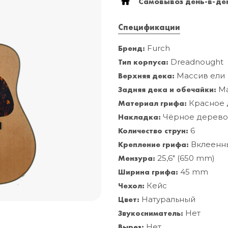
Самовывоз день-в-ден
Спецификации
Бренд:
Furch
Тип корпуса:
Dreadnought
Верхняя дека:
Массив ели
Задняя дека и обечайки:
Ма
Материал грифа:
Красное 
Накладка:
Чёрное дерев
Количество струн:
6
Крепление грифа:
Вклеенн
Мензура:
25,6" (650 mm)
Ширина грифа:
45 mm
Чехол:
Кейс
Цвет:
Натуральный
Звукосниматель:
Нет
Вырез:
Нет