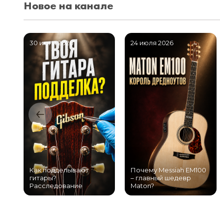
Новое на канале
30 июля 2026
24 июля 2026
Как подделывают
Почему Messiah EM100
гитары?
– главный шедевр
Расследование
Maton?