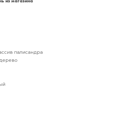
ь из магазина
Санкт-Петербург
+7 (999) 213-51-93
ссив палисандра
дерево
о
ый