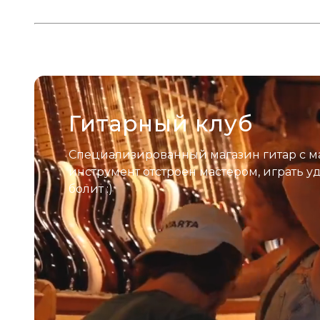
Гитарный клуб
Специализированный магазин гитар с м
инструмент отстроен мастером, играть у
болит :)