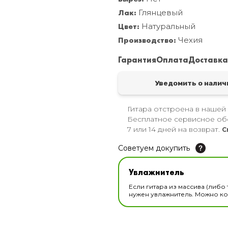
Лак:
Глянцевый
Цвет:
Натуральный
Производство:
Чехия
Гарантия
Оплата
Доставк
Уведомить о налич
Гитара отстроена в нашей
Бесплатное сервисное об
7 или 14 дней на возврат.
С
Советуем докупить
Увлажнитель для музы
Увлажнитель
В наличии
Если гитара из массива (либо 
нужен увлажнитель. Можно ком