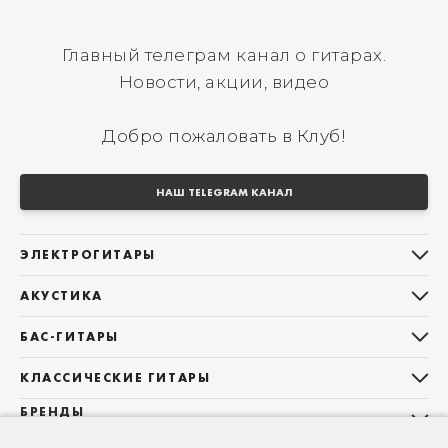
Главный телеграм канал о гитарах.
Новости, акции, видео
Добро пожаловать в Клуб!
НАШ TELEGRAM КАНАЛ
ЭЛЕКТРОГИТАРЫ
Все электрогитары
АКУСТИКА
Stratocaster
Все акустические гитары
Telecaster
БАС-ГИТАРЫ
Дредноуты
Les Paul
Все бас-гитары
Фолки (ОМ, 000, 00)
КЛАССИЧЕСКИЕ ГИТАРЫ
Оригинальная
Jazz Bass
Гранд Аудиториум
Все классические гитары
БРЕНДЫ
Superstrat
Precision Bass
Maton
Тревел, Компактный корпус
3/4
О НАС
Б/У, уцененные гитары
Оригинальная форма