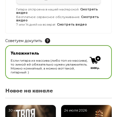
Гитара отстроена в нашей мастерской.
Смотреть
видео
Бесплатное сервисное обслуживание.
Смотреть
видео
7 или 14 дней на возврат.
Смотреть видео
Советуем докупить
Увлажнитель для музыкальных инструментов
Увлажнитель
В наличии
Если гитара из массива (либо топ из массива),
то зимой ей обязательно нужен увлажнитель.
3300 р.
Можно комнатный, а можно вот такой,
гитарный :)
Новое на канале
30 июля 2026
24 июля 2026