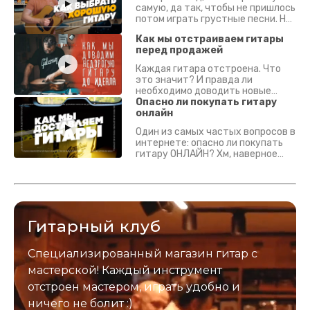
самую, да так, чтобы не пришлось
потом играть грустные песни. На
что смотреть? Что проверять?
Как мы отстраиваем гитары
перед продажей
Каждая гитара отстроена. Что
это значит? И правда ли
необходимо доводить новые
гитары? Если кратко - да.
Опасно ли покупать гитару
Подробно - в видео :)
онлайн
Один из самых частых вопросов в
интернете: опасно ли покупать
гитару ОНЛАЙН? Хм, наверное
да? Но не для вас :) Каждый
инструмент надежно упакован и
застрахован. Случись что -
отправим новый.
Гитарный клуб
Специализированный магазин гитар с
мастерской! Каждый инструмент
отстроен мастером, играть удобно и
ничего не болит :)