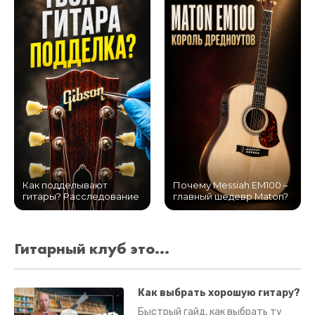
Как подделывают
Почему Messiah EM100 –
гитары? Расследование
главный шедевр Maton?
Гитарный клуб это...
Как выбрать хорошую гитару?
Быстрый гайд, как выбрать ту