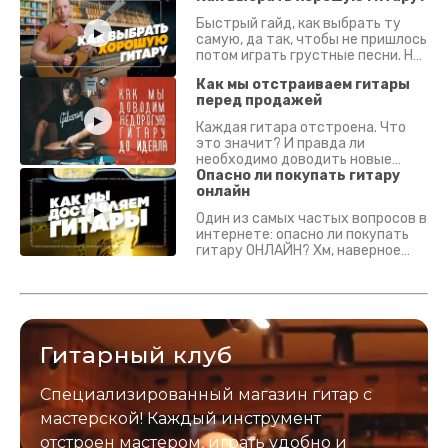
Быстрый гайд, как выбрать ту
самую, да так, чтобы не пришлось
потом играть грустные песни. На
что смотреть? Что проверять?
Как мы отстраиваем гитары
перед продажей
Каждая гитара отстроена. Что
это значит? И правда ли
необходимо доводить новые
гитары? Если кратко - да.
Опасно ли покупать гитару
Подробно - в видео :)
онлайн
Один из самых частых вопросов в
интернете: опасно ли покупать
гитару ОНЛАЙН? Хм, наверное
да? Но не для вас :) Каждый
инструмент надежно упакован и
застрахован. Случись что -
отправим новый.
Гитарный клуб
Специализированный магазин гитар с
мастерской! Каждый инструмент
отстроен мастером, играть удобно и