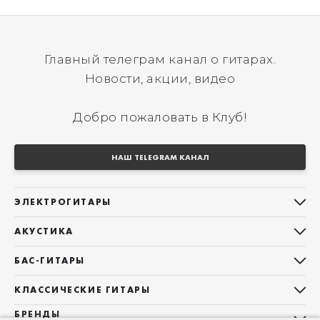
Главный телеграм канал о гитарах.
Новости, акции, видео
Добро пожаловать в Клуб!
НАШ TELEGRAM КАНАЛ
ЭЛЕКТРОГИТАРЫ
Все электрогитары
АКУСТИКА
Stratocaster
Все акустические гитары
Telecaster
БАС-ГИТАРЫ
Дредноуты
Les Paul
Все бас-гитары
Фолки (ОМ, 000, 00)
КЛАССИЧЕСКИЕ ГИТАРЫ
Оригинальная
Jazz Bass
Гранд Аудиториум
Все классические гитары
БРЕНДЫ
Superstrat
Precision Bass