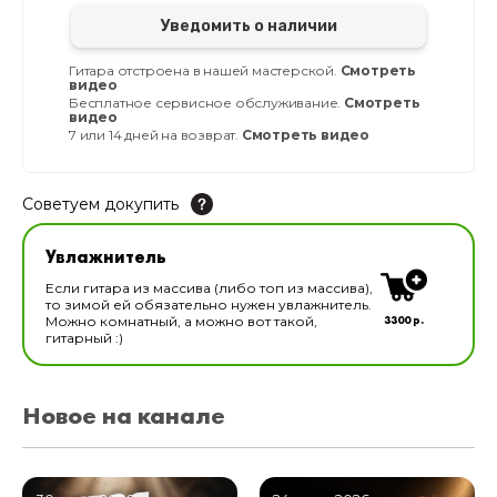
Уведомить о наличии
Гитара отстроена в нашей мастерской.
Смотреть
видео
Бесплатное сервисное обслуживание.
Смотреть
видео
7 или 14 дней на возврат.
Смотреть видео
Советуем докупить
Увлажнитель для музыкальных инструментов
Увлажнитель
В наличии
Если гитара из массива (либо топ из массива),
то зимой ей обязательно нужен увлажнитель.
3300 р.
Можно комнатный, а можно вот такой,
гитарный :)
Новое на канале