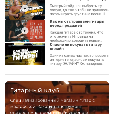
Быстрый гайд, как выбрать ту
самую, да так, чтобы не пришлось
потом играть грустные песни. На
что смотреть? Что проверять?
Как мы отстраиваем гитары
перед продажей
Каждая гитара отстроена. Что
это значит? И правда ли
необходимо доводить новые
гитары? Если кратко - да.
Опасно ли покупать гитару
Подробно - в видео :)
онлайн
Один из самых частых вопросов в
интернете: опасно ли покупать
гитару ОНЛАЙН? Хм, наверное
да? Но не для вас :) Каждый
инструмент надежно упакован и
застрахован. Случись что -
отправим новый.
Гитарный клуб
Специализированный магазин гитар с
мастерской! Каждый инструмент
отстроен мастером, играть удобно и