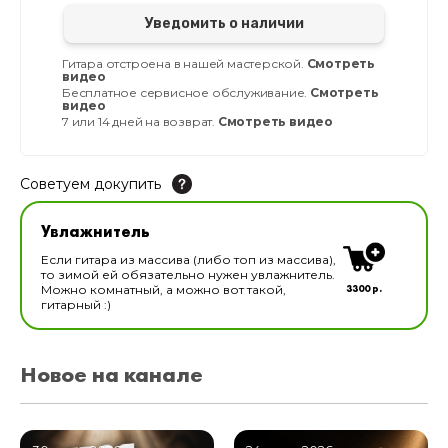
Уведомить о наличии
Гитара отстроена в нашей мастерской.
Смотреть
видео
Бесплатное сервисное обслуживание.
Смотреть
видео
7 или 14 дней на возврат.
Смотреть видео
Советуем докупить
Увлажнитель для музыкальных инструментов
Увлажнитель
В наличии
Если гитара из массива (либо топ из массива),
то зимой ей обязательно нужен увлажнитель.
3300 р.
Можно комнатный, а можно вот такой,
гитарный :)
Новое на канале