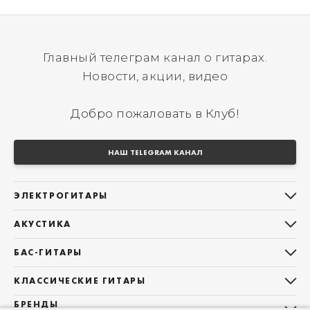
Главный телеграм канал о гитарах.
Новости, акции, видео
Добро пожаловать в Клуб!
НАШ TELEGRAM КАНАЛ
ЭЛЕКТРОГИТАРЫ
Все электрогитары
АКУСТИКА
Stratocaster
Все акустические гитары
Telecaster
БАС-ГИТАРЫ
Дредноуты
Les Paul
Все бас-гитары
Фолки (ОМ, 000, 00)
КЛАССИЧЕСКИЕ ГИТАРЫ
Оригинальная
Jazz Bass
Гранд Аудиториум
Все классические гитары
БРЕНДЫ
Superstrat
Precision Bass