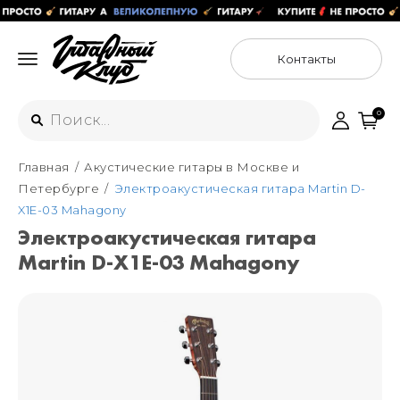
Контакты
0
Главная
Акустические гитары в Москве и
Интернет-магазин
Петербурге
Электроакустическая гитара Martin D-
+7 (925) 125-54-44
X1E-03 Mahagony
Москва
Электроакустическая гитара
+7 (925) 176-55-65
Martin D-X1E-03 Mahagony
Санкт-Петербург
ул. Большая Новодмитровская 36с15,
"ФЛАКОН"
+7 (929) 179-15-49
ул. Гороховая 49Б, "SENO"
Мастерские
Москва
+7 (925) 879-85-35
Санкт-Петербург
+7 (999) 213-51-93