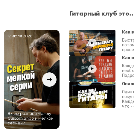
Гитарный клуб это..
Как 
17 июля 2026
06 июля 2026
0
Быстр
потом
прове
Как 
Кажда
необх
Подро
Опас
Один 
покуп
Кажды
что -
В чем разница между
Самый большой
Custom Shop и мелкой
магазин гитар в
серией?
Питере!
К