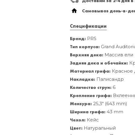
Доставим за 2-4 дня в
Самовывоз день-в-ден
Спецификации
Бренд:
PRS
Тип корпуса:
Grand Auditor
Верхняя дека:
Массив ели
Задняя дека и обечайки:
Кр
Материал грифа:
Красное 
Накладка:
Палисандр
Количество струн:
6
Крепление грифа:
Вклеенн
Мензура:
25,3" (643 mm)
Ширина грифа:
43 mm
Чехол:
Кейс
Цвет:
Натуральный