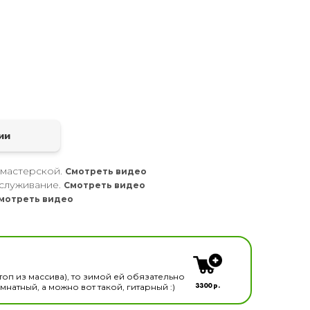
а
ии
 мастерской.
Смотреть видео
служивание.
Смотреть видео
мотреть видео
кальных инструментов
топ из массива), то зимой ей обязательно
3300 р.
натный, а можно вот такой, гитарный :)