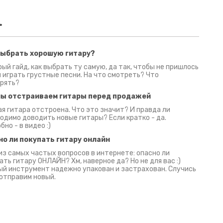
.
выбрать хорошую гитару?
2 июня 2026
30 июня 2026
09 июн
ый гайд, как выбрать ту самую, да так, чтобы не пришлось
 играть грустные песни. На что смотреть? Что
рять?
мы отстраиваем гитары перед продажей
я гитара отстроена. Что это значит? И правда ли
одимо доводить новые гитары? Если кратко - да.
бно - в видео :)
но ли покупать гитару онлайн
из самых частых вопросов в интернете: опасно ли
ать гитару ОНЛАЙН? Хм, наверное да? Но не для вас :)
й инструмент надежно упакован и застрахован. Случись
 отправим новый.
Русски
испанс
эмп для басистов!
Конкурс про Кино!
Обзор