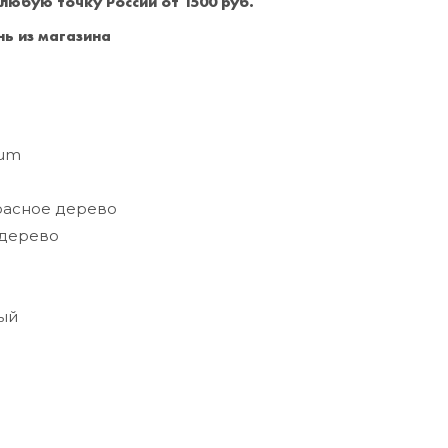
 любую точку России от 1500 руб.
Санкт-Петербург
+7 (999) 213-51-93
ь из магазина
ium
асное дерево
дерево
ый