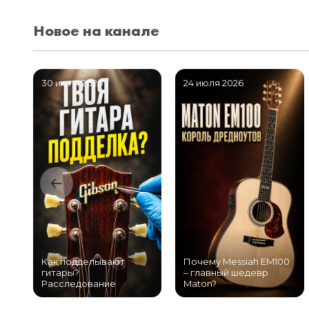
Новое на канале
30 июля 2026
24 июля 2026
Как подделывают
Почему Messiah EM100
гитары?
– главный шедевр
Расследование
Maton?