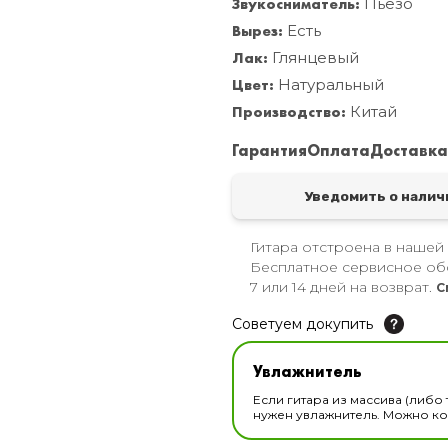
Звукосниматель:
Пьезо
Вырез:
Есть
Лак:
Глянцевый
Цвет:
Натуральный
Производство:
Китай
Гарантия
Оплата
Доставк
Уведомить о налич
Гитара отстроена в нашей
Бесплатное сервисное об
7 или 14 дней на возврат.
С
Советуем докупить
Увлажнитель для музы
Увлажнитель
В наличии
Если гитара из массива (либо 
нужен увлажнитель. Можно ком