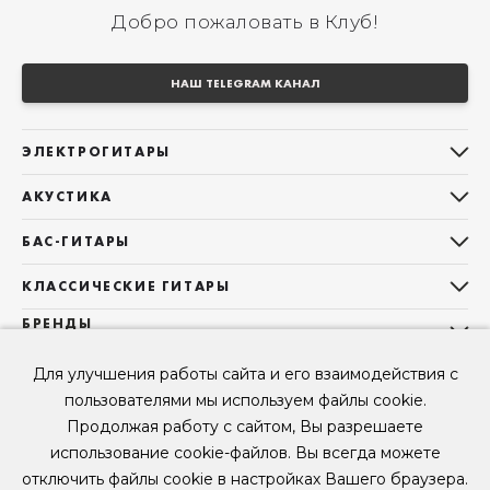
Добро пожаловать в Клуб!
НАШ TELEGRAM КАНАЛ
ЭЛЕКТРОГИТАРЫ
Все электрогитары
АКУСТИКА
Stratocaster
Все акустические гитары
Telecaster
БАС-ГИТАРЫ
Дредноуты
Les Paul
Все бас-гитары
Фолки (ОМ, 000, 00)
КЛАССИЧЕСКИЕ ГИТАРЫ
Оригинальная
Jazz Bass
Гранд Аудиториум
Все классические гитары
БРЕНДЫ
Superstrat
Precision Bass
Maton
Тревел, Компактный корпус
3/4
О НАС
Б/У, уцененные гитары
Оригинальная форма
Для улучшения работы сайта и его взаимодействия с
Sigma Guitars
Б/У, уцененные гитары
Б/У, уцененные гитары
Контакты
Короткомензурные
пользователями мы используем файлы cookie.
Enya Guitars
Мы в Telegram
Б/У, уцененные гитары
Продолжая работу с сайтом, Вы разрешаете
Fender
Мы в ВК
использование cookie-файлов. Вы всегда можете
Gibson
Мы в YouTube
отключить файлы cookie в настройках Вашего браузера.