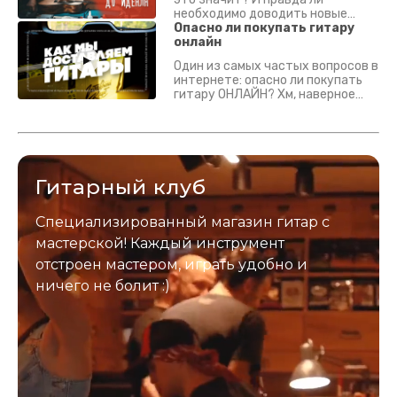
необходимо доводить новые
гитары? Если кратко - да.
Опасно ли покупать гитару
Подробно - в видео :)
онлайн
Один из самых частых вопросов в
интернете: опасно ли покупать
гитару ОНЛАЙН? Хм, наверное
да? Но не для вас :) Каждый
инструмент надежно упакован и
застрахован. Случись что -
отправим новый.
Гитарный клуб
Специализированный магазин гитар с
мастерской! Каждый инструмент
отстроен мастером, играть удобно и
ничего не болит :)