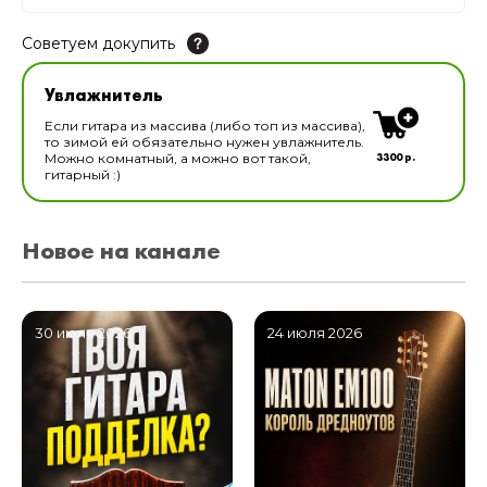
Советуем докупить
Увлажнитель для музыкальных инструментов
Увлажнитель
В наличии
Если гитара из массива (либо топ из массива),
то зимой ей обязательно нужен увлажнитель.
3300 р.
Можно комнатный, а можно вот такой,
гитарный :)
Новое на канале
30 июля 2026
24 июля 2026