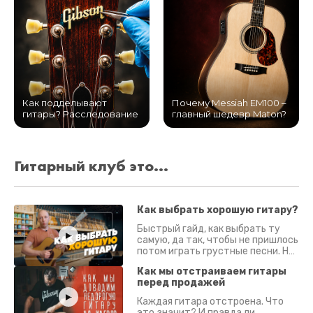
Как подделывают
Почему Messiah EM100 –
гитары? Расследование
главный шедевр Maton?
Гитарный клуб это...
Как выбрать хорошую гитару?
Быстрый гайд, как выбрать ту
самую, да так, чтобы не пришлось
потом играть грустные песни. На
что смотреть? Что проверять?
Как мы отстраиваем гитары
перед продажей
Каждая гитара отстроена. Что
это значит? И правда ли