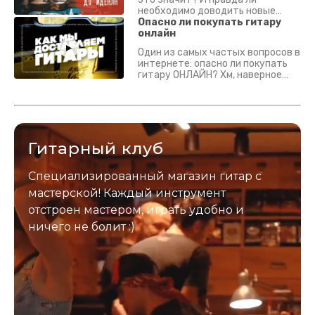
необходимо доводить новые
гитары? Если кратко - да.
Опасно ли покупать гитару
Подробно - в видео :)
онлайн
Один из самых частых вопросов в
интернете: опасно ли покупать
гитару ОНЛАЙН? Хм, наверное
да? Но не для вас :) Каждый
инструмент надежно упакован и
застрахован. Случись что -
отправим новый.
Гитарный клуб
Специализированный магазин гитар с
мастерской! Каждый инструмент
отстроен мастером, играть удобно и
ничего не болит :)