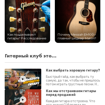
Как подделывают
Почему Messiah EM100 –
гитары? Расследование
главный шедевр Maton?
Гитарный клуб это...
Как выбрать хорошую гитару?
Быстрый гайд, как выбрать ту
самую, да так, чтобы не пришлось
потом играть грустные песни. На
что смотреть? Что проверять?
Как мы отстраиваем гитары
перед продажей
Каждая гитара отстроена. Что
это значит? И правда ли