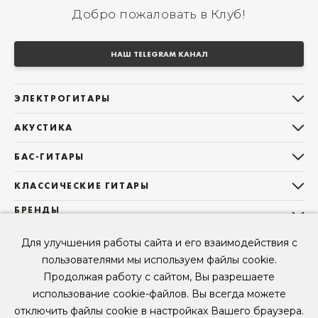
Добро пожаловать в Клуб!
НАШ TELEGRAM КАНАЛ
ЭЛЕКТРОГИТАРЫ
Все электрогитары
АКУСТИКА
Stratocaster
Все акустические гитары
Telecaster
БАС-ГИТАРЫ
Дредноуты
Les Paul
Все бас-гитары
Фолки (ОМ, 000, 00)
КЛАССИЧЕСКИЕ ГИТАРЫ
Оригинальная
Jazz Bass
Гранд Аудиториум
Все классические гитары
БРЕНДЫ
Superstrat
Precision Bass
Maton
Тревел, Компактный корпус
3/4
О НАС
Б/У, уцененные гитары
Оригинальная форма
Для улучшения работы сайта и его взаимодействия с
Sigma Guitars
Б/У, уцененные гитары
Б/У, уцененные гитары
Контакты
Короткомензурные
пользователями мы используем файлы cookie.
Enya Guitars
Мы в Telegram
Б/У, уцененные гитары
Продолжая работу с сайтом, Вы разрешаете
Fender
Мы в ВК
использование cookie-файлов. Вы всегда можете
Gibson
Мы в YouTube
отключить файлы cookie в настройках Вашего браузера.