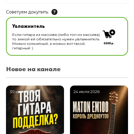
Советуем докупить
Увлажнитель для музыкальных инструментов
Увлажнитель
В наличии
Если гитара из массива (либо топ из массива),
то зимой ей обязательно нужен увлажнитель.
3300 р.
Можно комнатный, а можно вот такой,
гитарный :)
Новое на канале
30 июля 2026
24 июля 2026