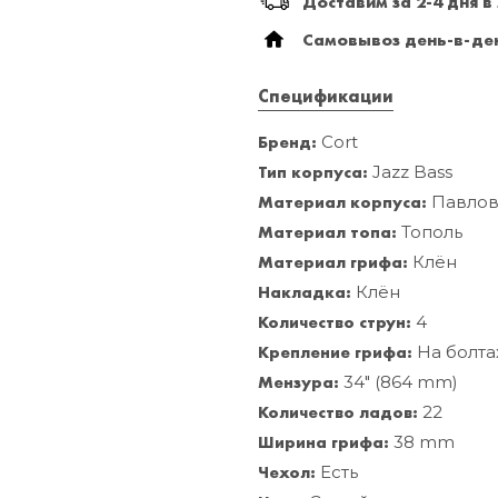
Доставим за 2-4 дня в
Самовывоз день-в-ден
Спецификации
Бренд:
Cort
Тип корпуса:
Jazz Bass
Материал корпуса:
Павлов
Материал топа:
Тополь
Материал грифа:
Клён
Накладка:
Клён
Количество струн:
4
Крепление грифа:
На болта
Мензура:
34" (864 mm)
Количество ладов:
22
Ширина грифа:
38 mm
Чехол:
Есть