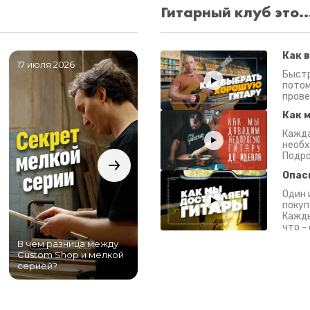
Гитарный клуб это..
Как 
17 июля 2026
06 июля 2026
0
Быстр
потом
прове
Как 
Кажда
необх
Подро
Опас
Один 
покуп
Кажды
что -
В чем разница между
Самый большой
Custom Shop и мелкой
магазин гитар в
серией?
Питере!
К