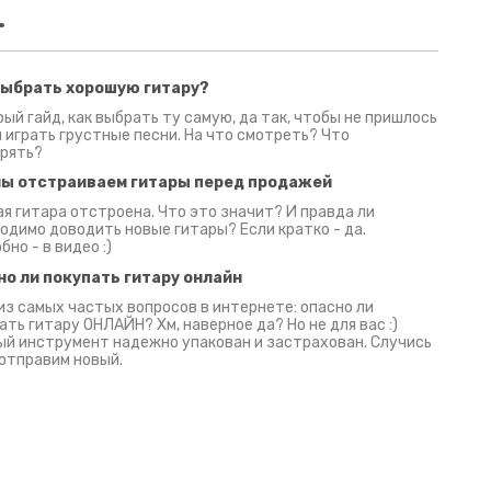
.
выбрать хорошую гитару?
2 июня 2026
30 июня 2026
09 июн
ый гайд, как выбрать ту самую, да так, чтобы не пришлось
 играть грустные песни. На что смотреть? Что
рять?
мы отстраиваем гитары перед продажей
я гитара отстроена. Что это значит? И правда ли
одимо доводить новые гитары? Если кратко - да.
бно - в видео :)
но ли покупать гитару онлайн
из самых частых вопросов в интернете: опасно ли
ать гитару ОНЛАЙН? Хм, наверное да? Но не для вас :)
й инструмент надежно упакован и застрахован. Случись
 отправим новый.
Русски
испанс
эмп для басистов!
Конкурс про Кино!
Обзор