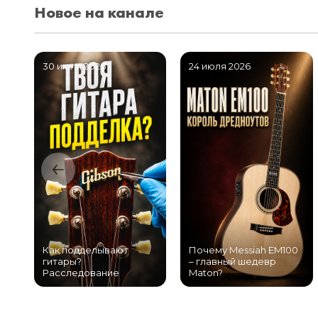
Новое на канале
30 июля 2026
24 июля 2026
Как подделывают
Почему Messiah EM100
гитары?
– главный шедевр
Расследование
Maton?