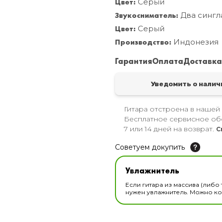
Цвет:
Серый
Звукосниматель:
Два сингл
Цвет:
Серый
Производство:
Индонезия
Гарантия
Оплата
Доставк
Уведомить о налич
Гитара отстроена в нашей
Бесплатное сервисное об
7 или 14 дней на возврат.
С
Советуем докупить
Увлажнитель для музы
Увлажнитель
В наличии
Если гитара из массива (либо 
нужен увлажнитель. Можно ком