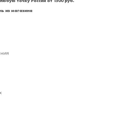
 любую точку России от 1500 руб.
Санкт-Петербург
+7 (999) 213-51-93
ь из магазина
ния
х