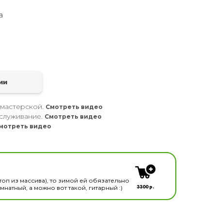
а
а
ии
 мастерской.
Смотреть видео
служивание.
Смотреть видео
мотреть видео
кальных инструментов
топ из массива), то зимой ей обязательно
3300 р.
натный, а можно вот такой, гитарный :)