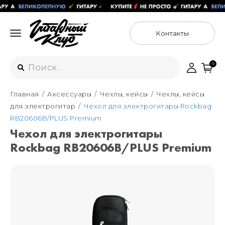
Контакты
0
Главная
Аксессуары
Чехлы, кейсы
Чехлы, кейсы
Интернет-магазин
для электрогитар
Чехол для электрогитары Rockbag
+7 (925) 125-54-44
RB20606B/PLUS Premium
Москва
Чехол для электрогитары
+7 (925) 176-55-65
Rockbag RB20606B/PLUS Premium
Санкт-Петербург
ул. Большая Новодмитровская 36с15,
"ФЛАКОН"
+7 (929) 179-15-49
ул. Гороховая 49Б, "SENO"
Мастерские
Москва
+7 (925) 879-85-35
Санкт-Петербург
+7 (999) 213-51-93