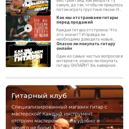
Быстрый гайд, как выбрать ту
самую, да так, чтобы не пришлось
потом играть грустные песни. На
что смотреть? Что проверять?
Как мы отстраиваем гитары
перед продажей
Каждая гитара отстроена. Что
это значит? И правда ли
необходимо доводить новые
гитары? Если кратко - да.
Опасно ли покупать гитару
Подробно - в видео :)
онлайн
Один из самых частых вопросов в
интернете: опасно ли покупать
гитару ОНЛАЙН? Хм, наверное
да? Но не для вас :) Каждый
инструмент надежно упакован и
застрахован. Случись что -
отправим новый.
Гитарный клуб
Специализированный магазин гитар с
мастерской! Каждый инструмент
отстроен мастером, играть удобно и
ничего не болит :)