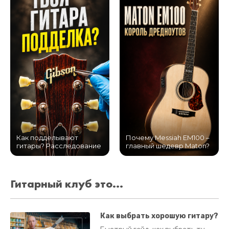
Как подделывают
Почему Messiah EM100 –
гитары? Расследование
главный шедевр Maton?
Гитарный клуб это...
Как выбрать хорошую гитару?