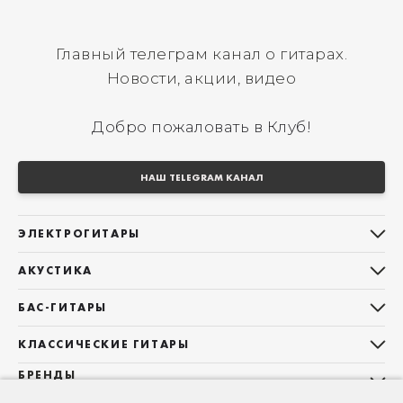
Главный телеграм канал о гитарах.
Новости, акции, видео
Добро пожаловать в Клуб!
НАШ TELEGRAM КАНАЛ
ЭЛЕКТРОГИТАРЫ
Все электрогитары
АКУСТИКА
Stratocaster
Все акустические гитары
Telecaster
БАС-ГИТАРЫ
Дредноуты
Les Paul
Все бас-гитары
Фолки (ОМ, 000, 00)
КЛАССИЧЕСКИЕ ГИТАРЫ
Оригинальная
Jazz Bass
Гранд Аудиториум
Все классические гитары
БРЕНДЫ
Superstrat
Precision Bass
Maton
Тревел, Компактный корпус
3/4