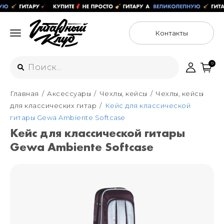
Контакты
0
Главная
Аксессуары
Чехлы, кейсы
Чехлы, кейсы
Интернет-магазин
для классических гитар
Кейс для классической
+7 (925) 125-54-44
гитары Gewa Ambiente Softcase
Москва
Кейс для классической гитары
+7 (925) 176-55-65
Gewa Ambiente Softcase
Санкт-Петербург
ул. Большая Новодмитровская 36с15,
"ФЛАКОН"
+7 (929) 179-15-49
ул. Гороховая 49Б, "SENO"
Мастерские
Москва
+7 (925) 879-85-35
Санкт-Петербург
+7 (999) 213-51-93