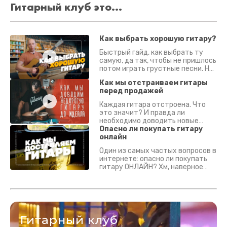
Гитарный клуб это...
Как выбрать хорошую гитару?
Быстрый гайд, как выбрать ту
самую, да так, чтобы не пришлось
потом играть грустные песни. На
что смотреть? Что проверять?
Как мы отстраиваем гитары
перед продажей
Каждая гитара отстроена. Что
это значит? И правда ли
необходимо доводить новые
гитары? Если кратко - да.
Опасно ли покупать гитару
Подробно - в видео :)
онлайн
Один из самых частых вопросов в
интернете: опасно ли покупать
гитару ОНЛАЙН? Хм, наверное
да? Но не для вас :) Каждый
инструмент надежно упакован и
застрахован. Случись что -
отправим новый.
Гитарный клуб