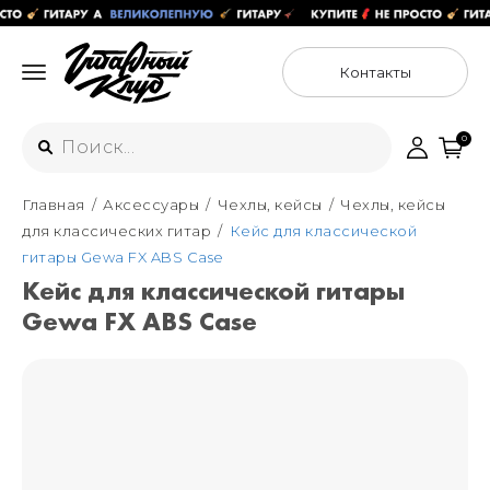
Контакты
0
Главная
Аксессуары
Чехлы, кейсы
Чехлы, кейсы
Интернет-магазин
для классических гитар
Кейс для классической
+7 (925) 125-54-44
гитары Gewa FX ABS Case
Москва
Кейс для классической гитары
+7 (925) 176-55-65
Gewa FX ABS Case
Санкт-Петербург
ул. Большая Новодмитровская 36с15,
"ФЛАКОН"
+7 (929) 179-15-49
ул. Гороховая 49Б, "SENO"
Мастерские
Москва
+7 (925) 879-85-35
Санкт-Петербург
+7 (999) 213-51-93