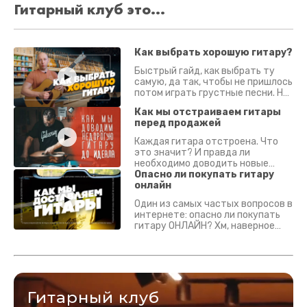
Гитарный клуб это...
Как выбрать хорошую гитару?
Быстрый гайд, как выбрать ту
самую, да так, чтобы не пришлось
потом играть грустные песни. На
что смотреть? Что проверять?
Как мы отстраиваем гитары
перед продажей
Каждая гитара отстроена. Что
это значит? И правда ли
необходимо доводить новые
гитары? Если кратко - да.
Опасно ли покупать гитару
Подробно - в видео :)
онлайн
Один из самых частых вопросов в
интернете: опасно ли покупать
гитару ОНЛАЙН? Хм, наверное
да? Но не для вас :) Каждый
инструмент надежно упакован и
застрахован. Случись что -
отправим новый.
Гитарный клуб