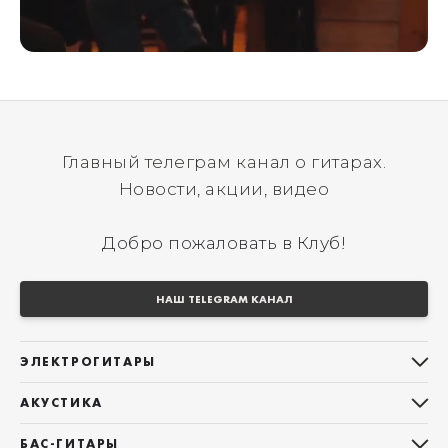
Главный телеграм канал о гитарах.
Новости, акции, видео
Добро пожаловать в Клуб!
НАШ TELEGRAM КАНАЛ
ЭЛЕКТРОГИТАРЫ
Все электрогитары
АКУСТИКА
Stratocaster
Все акустические гитары
Telecaster
БАС-ГИТАРЫ