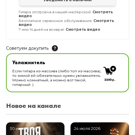
Гитара отстроена в нашей мастерской.
Смотреть
видео
Бесплатное сервисное обслуживание.
Смотреть
видео
7 или 14 дней на возврат.
Смотреть видео
Советуем докупить
Увлажнитель для музыкальных инструментов
Увлажнитель
В наличии
Если гитара из массива (либо топ из массива),
то зимой ей обязательно нужен увлажнитель.
3300 р.
Можно комнатный, а можно вот такой,
гитарный :)
Новое на канале
30 июля 2026
24 июля 2026