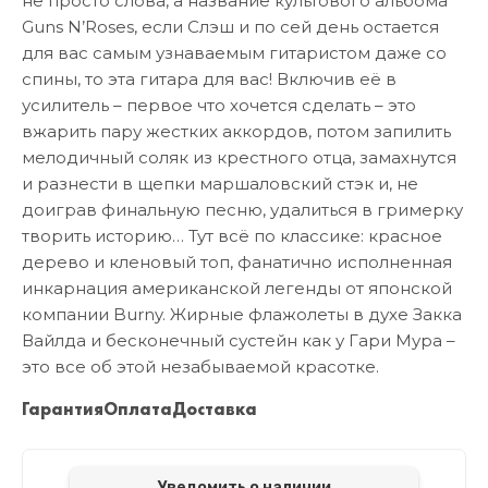
не просто слова, а название культового альбома
Guns N’Roses, если Слэш и по сей день остается
для вас самым узнаваемым гитаристом даже со
спины, то эта гитара для вас! Включив её в
усилитель – первое что хочется сделать – это
вжарить пару жестких аккордов, потом запилить
мелодичный соляк из крестного отца, замахнутся
и разнести в щепки маршаловский стэк и, не
доиграв финальную песню, удалиться в гримерку
творить историю… Тут всё по классике: красное
дерево и кленовый топ, фанатично исполненная
инкарнация американской легенды от японской
компании Burny. Жирные флажолеты в духе Закка
Вайлда и бесконечный сустейн как у Гари Мура –
это все об этой незабываемой красотке.
Гарантия
Оплата
Доставка
Уведомить о наличии