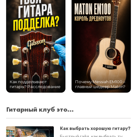
Как подделывают
Почему Messiah EM100 –
гитары? Расследование
главный шедевр Maton?
Гитарный клуб это...
Как выбрать хорошую гитару?
Быстрый гайд, как выбрать ту