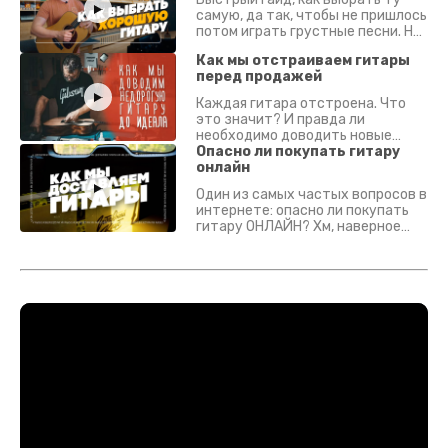
самую, да так, чтобы не пришлось
потом играть грустные песни. На
что смотреть? Что проверять?
Как мы отстраиваем гитары
перед продажей
Каждая гитара отстроена. Что
это значит? И правда ли
необходимо доводить новые
гитары? Если кратко - да.
Опасно ли покупать гитару
Подробно - в видео :)
онлайн
Один из самых частых вопросов в
интернете: опасно ли покупать
гитару ОНЛАЙН? Хм, наверное
да? Но не для вас :) Каждый
инструмент надежно упакован и
застрахован. Случись что -
отправим новый.