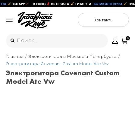
Контакты
0
Главная
Электрогитары в Москве и Петербурге
Интернет-магазин
Электрогитара Covenant Custom Model Ate Vw
+7 (925) 125-54-44
Электрогитара Covenant Custom
Москва
Model Ate Vw
+7 (925) 176-55-65
Санкт-Петербург
ул. Большая Новодмитровская 36с15,
"ФЛАКОН"
+7 (929) 179-15-49
ул. Гороховая 49Б, "SENO"
Мастерские
Москва
+7 (925) 879-85-35
Санкт-Петербург
+7 (999) 213-51-93