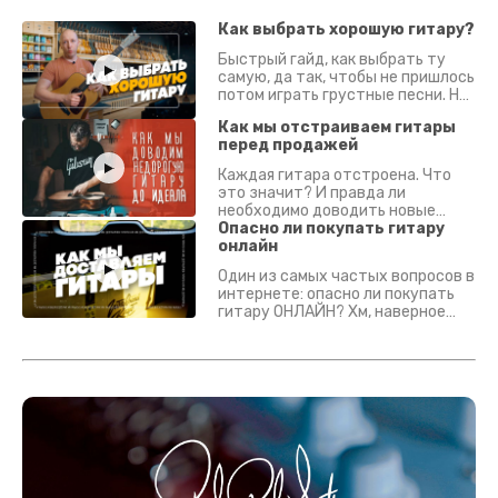
Как выбрать хорошую гитару?
Быстрый гайд, как выбрать ту
самую, да так, чтобы не пришлось
потом играть грустные песни. На
что смотреть? Что проверять?
Как мы отстраиваем гитары
перед продажей
Каждая гитара отстроена. Что
это значит? И правда ли
необходимо доводить новые
гитары? Если кратко - да.
Опасно ли покупать гитару
Подробно - в видео :)
онлайн
Один из самых частых вопросов в
интернете: опасно ли покупать
гитару ОНЛАЙН? Хм, наверное
да? Но не для вас :) Каждый
инструмент надежно упакован и
застрахован. Случись что -
отправим новый.