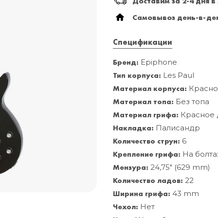
Доставим за 2-4 дня в
Самовывоз день-в-ден
Спецификации
Бренд:
Epiphone
Тип корпуса:
Les Paul
Материал корпуса:
Красно
Материал топа:
Без топа
Материал грифа:
Красное 
Накладка:
Палисандр
Количество струн:
6
Крепление грифа:
На болта
Мензура:
24,75" (629 mm)
Количество ладов:
22
Ширина грифа:
43 mm
Чехол:
Нет