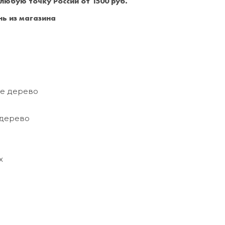
 любую точку России от 1500 руб.
Санкт-Петербург
+7 (999) 213-51-93
ь из магазина
е дерево
дерево
х