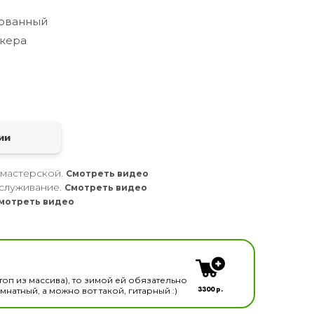
ованный
кера
а
ии
 мастерской.
Смотреть видео
служивание.
Смотреть видео
мотреть видео
кальных инструментов
топ из массива), то зимой ей обязательно
3300 р.
натный, а можно вот такой, гитарный :)