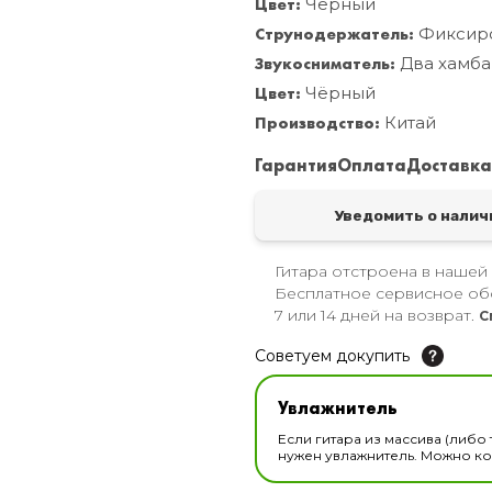
Цвет:
Чёрный
Струнодержатель:
Фиксир
Звукосниматель:
Два хамба
Цвет:
Чёрный
Производство:
Китай
Гарантия
Оплата
Доставк
Уведомить о налич
Гитара отстроена в нашей
Бесплатное сервисное об
7 или 14 дней на возврат.
С
Советуем докупить
Увлажнитель для музы
Увлажнитель
В наличии
Если гитара из массива (либо 
нужен увлажнитель. Можно ком