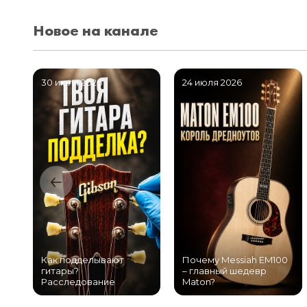
Новое на канале
30 июля 2026
24 июля 2026
Как подделывают
Почему Messiah EM100
гитары?
– главный шедевр
Расследование
Maton?