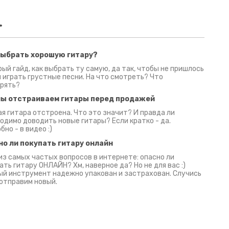
.
выбрать хорошую гитару?
2 июня 2026
30 июня 2026
09 июн
ый гайд, как выбрать ту самую, да так, чтобы не пришлось
 играть грустные песни. На что смотреть? Что
рять?
мы отстраиваем гитары перед продажей
я гитара отстроена. Что это значит? И правда ли
одимо доводить новые гитары? Если кратко - да.
бно - в видео :)
но ли покупать гитару онлайн
из самых частых вопросов в интернете: опасно ли
ать гитару ОНЛАЙН? Хм, наверное да? Но не для вас :)
й инструмент надежно упакован и застрахован. Случись
 отправим новый.
Русски
испанс
эмп для басистов!
Конкурс про Кино!
Обзор