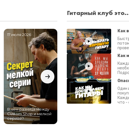
Гитарный клуб это..
Как 
17 июля 2026
06 июля 2026
0
Быстр
потом
прове
Как 
Кажда
необх
Подро
Опас
Один 
покуп
Кажды
что -
В чем разница между
Самый большой
Custom Shop и мелкой
магазин гитар в
серией?
Питере!
К