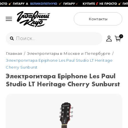
Контакты
0
Главная
Электрогитары в Москве и Петербурге
Интернет-магазин
Электрогитара Epiphone Les Paul Studio LT Heritage
+7 (925) 125-54-44
Cherry Sunburst
Москва
Электрогитара Epiphone Les Paul
+7 (925) 176-55-65
Studio LT Heritage Cherry Sunburst
Санкт-Петербург
ул. Большая Новодмитровская 36с15,
"ФЛАКОН"
+7 (929) 179-15-49
ул. Гороховая 49Б, "SENO"
Мастерские
Москва
+7 (925) 879-85-35
Санкт-Петербург
+7 (999) 213-51-93