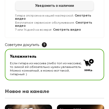
Уведомить о наличии
Гитара отстроена в нашей мастерской.
Смотреть
видео
Бесплатное сервисное обслуживание.
Смотреть
видео
7 или 14 дней на возврат.
Смотреть видео
Советуем докупить
Увлажнитель для музыкальных инструментов
Увлажнитель
В наличии
Если гитара из массива (либо топ из массива),
то зимой ей обязательно нужен увлажнитель.
3300 р.
Можно комнатный, а можно вот такой,
гитарный :)
Новое на канале