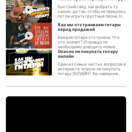
Быстрый гайд, как выбрать ту
самую, да так, чтобы не пришлось
потом играть грустные песни. На
что смотреть? Что проверять?
Как мы отстраиваем гитары
перед продажей
Каждая гитара отстроена. Что
это значит? И правда ли
необходимо доводить новые
гитары? Если кратко - да.
Опасно ли покупать гитару
Подробно - в видео :)
онлайн
Один из самых частых вопросов в
интернете: опасно ли покупать
гитару ОНЛАЙН? Хм, наверное
да? Но не для вас :) Каждый
инструмент надежно упакован и
застрахован. Случись что -
отправим новый.