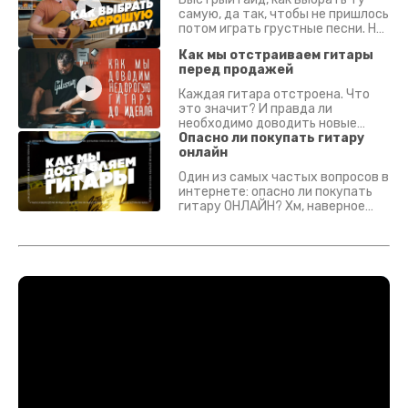
самую, да так, чтобы не пришлось
потом играть грустные песни. На
что смотреть? Что проверять?
Как мы отстраиваем гитары
перед продажей
Каждая гитара отстроена. Что
это значит? И правда ли
необходимо доводить новые
гитары? Если кратко - да.
Опасно ли покупать гитару
Подробно - в видео :)
онлайн
Один из самых частых вопросов в
интернете: опасно ли покупать
гитару ОНЛАЙН? Хм, наверное
да? Но не для вас :) Каждый
инструмент надежно упакован и
застрахован. Случись что -
отправим новый.