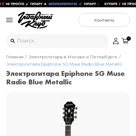
Контакты
0
Главная
Электрогитары в Москве и Петербурге
Интернет-магазин
Электрогитара Epiphone SG Muse Radio Blue Metallic
+7 (925) 125-54-44
Электрогитара Epiphone SG Muse
Москва
Radio Blue Metallic
+7 (925) 176-55-65
Санкт-Петербург
ул. Большая Новодмитровская 36с15,
"ФЛАКОН"
+7 (929) 179-15-49
ул. Гороховая 49Б, "SENO"
Мастерские
Москва
+7 (925) 879-85-35
Санкт-Петербург
+7 (999) 213-51-93