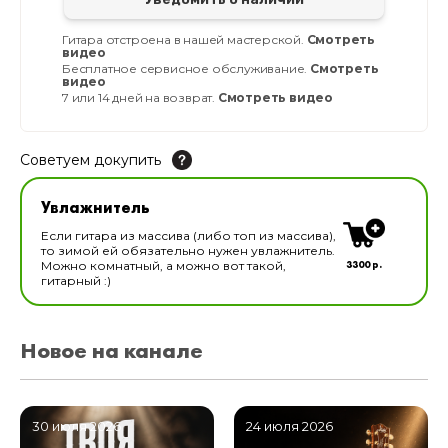
Гитара отстроена в нашей мастерской.
Смотреть
видео
Бесплатное сервисное обслуживание.
Смотреть
видео
7 или 14 дней на возврат.
Смотреть видео
Советуем докупить
Увлажнитель для музыкальных инструментов
Увлажнитель
В наличии
Если гитара из массива (либо топ из массива),
то зимой ей обязательно нужен увлажнитель.
3300 р.
Можно комнатный, а можно вот такой,
гитарный :)
Новое на канале
30 июля 2026
24 июля 2026