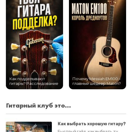
Как подделывают
Почему Messiah EM100 –
гитары? Расследование
главный шедевр Maton?
Гитарный клуб это...
Как выбрать хорошую гитару?
Быстрый гайд, как выбрать ту