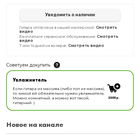
Уведомить о наличии
Гитара отстроена в нашей мастерской.
Смотреть
видео
Бесплатное сервисное обслуживание.
Смотреть
видео
7 или 14 дней на возврат.
Смотреть видео
Советуем докупить
Увлажнитель для музыкальных инструментов
Увлажнитель
В наличии
Если гитара из массива (либо топ из массива),
то зимой ей обязательно нужен увлажнитель.
3300 р.
Можно комнатный, а можно вот такой,
гитарный :)
Новое на канале