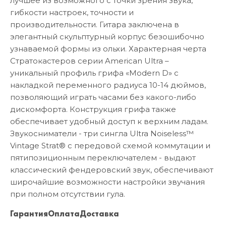
лучшее из возможного с точки зрения звука,
гибкости настроек, точности и
производительности. Гитара заключена в
элегантный скульптурный корпус безошибочно
узнаваемой формы из ольхи. Характерная черта
Стратокастеров серии American Ultra –
уникальный профиль грифа «Modern D» с
накладкой переменного радиуса 10-14 дюймов,
позволяющий играть часами без какого-либо
дискомфорта. Конструкция грифа также
обеспечивает удобный доступ к верхним ладам.
Звукосниматели - три сингла Ultra Noiseless™
Vintage Strat® с передовой схемой коммутации и
пятипозиционным переключателем - выдают
классический фендеровский звук, обеспечивают
широчайшие возможности настройки звучания
при полном отсутствии гула.
Гарантия
Оплата
Доставка