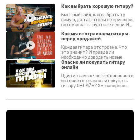
Как выбрать хорошую гитару?
Быстрый гайд, как выбрать ту
самую, да так, чтобы не пришлось
потом играть грустные песни. На
что смотреть? Что проверять?
Как мы отстраиваем гитары
перед продажей
Каждая гитара отстроена. Что
это значит? И правда ли
необходимо доводить новые
гитары? Если кратко - да.
Опасно ли покупать гитару
Подробно - в видео :)
онлайн
Один из самых частых вопросов в
интернете: опасно ли покупать
гитару ОНЛАЙН? Хм, наверное
да? Но не для вас :) Каждый
инструмент надежно упакован и
застрахован. Случись что -
отправим новый.