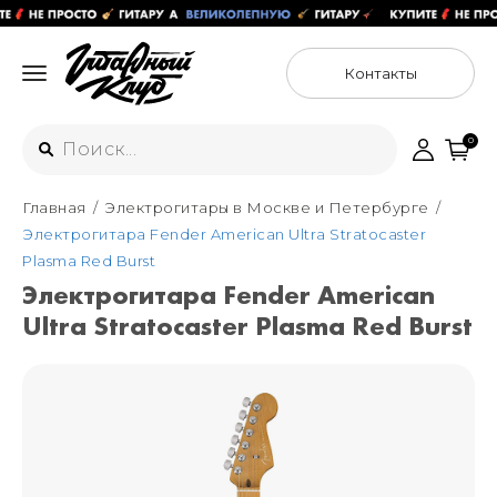
Контакты
0
Главная
Электрогитары в Москве и Петербурге
Интернет-магазин
Электрогитара Fender American Ultra Stratocaster
+7 (925) 125-54-44
Plasma Red Burst
Москва
Электрогитара Fender American
+7 (925) 176-55-65
Ultra Stratocaster Plasma Red Burst
Санкт-Петербург
ул. Большая Новодмитровская 36с15,
"ФЛАКОН"
+7 (929) 179-15-49
ул. Гороховая 49Б, "SENO"
Мастерские
Москва
+7 (925) 879-85-35
Санкт-Петербург
+7 (999) 213-51-93