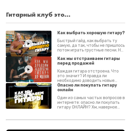
Гитарный клуб это...
Как выбрать хорошую гитару?
Быстрый гайд, как выбрать ту
самую, да так, чтобы не пришлось
потом играть грустные песни. На
что смотреть? Что проверять?
Как мы отстраиваем гитары
перед продажей
Каждая гитара отстроена. Что
это значит? И правда ли
необходимо доводить новые
гитары? Если кратко - да.
Опасно ли покупать гитару
Подробно - в видео :)
онлайн
Один из самых частых вопросов в
интернете: опасно ли покупать
гитару ОНЛАЙН? Хм, наверное
да? Но не для вас :) Каждый
инструмент надежно упакован и
застрахован. Случись что -
отправим новый.