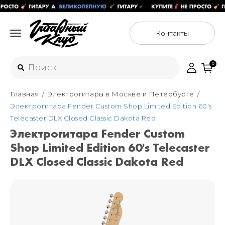
Контакты
0
Главная
Электрогитары в Москве и Петербурге
Интернет-магазин
Электрогитара Fender Custom Shop Limited Edition 60's
+7 (925) 125-54-44
Telecaster DLX Closed Classic Dakota Red
Москва
Электрогитара Fender Custom
+7 (925) 176-55-65
Shop Limited Edition 60's Telecaster
Санкт-Петербург
ул. Большая Новодмитровская 36с15,
"ФЛАКОН"
DLX Closed Classic Dakota Red
+7 (929) 179-15-49
ул. Гороховая 49Б, "SENO"
Мастерские
Москва
+7 (925) 879-85-35
Санкт-Петербург
+7 (999) 213-51-93