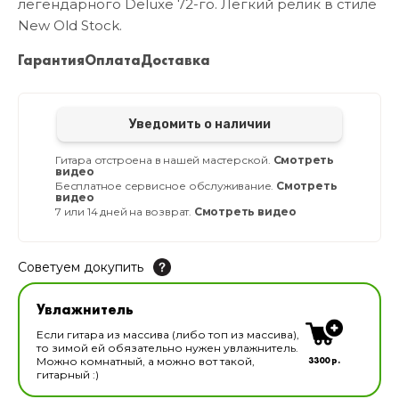
легендарного Deluxe 72-го. Лёгкий релик в стиле
New Old Stock.
Гарантия
Оплата
Доставка
Уведомить о наличии
Гитара отстроена в нашей мастерской.
Смотреть
видео
Бесплатное сервисное обслуживание.
Смотреть
видео
7 или 14 дней на возврат.
Смотреть видео
Советуем докупить
Увлажнитель для музыкальных инструментов
Увлажнитель
В наличии
Если гитара из массива (либо топ из массива),
то зимой ей обязательно нужен увлажнитель.
3300 р.
Можно комнатный, а можно вот такой,
гитарный :)