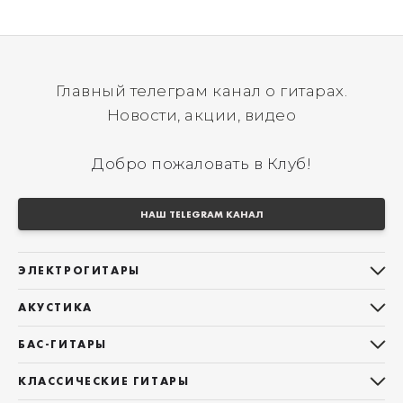
Главный телеграм канал о гитарах.
Новости, акции, видео
Добро пожаловать в Клуб!
НАШ TELEGRAM КАНАЛ
ЭЛЕКТРОГИТАРЫ
Все электрогитары
АКУСТИКА
Stratocaster
Все акустические гитары
Telecaster
БАС-ГИТАРЫ
Дредноуты
Les Paul
Все бас-гитары
Фолки (ОМ, 000, 00)
КЛАССИЧЕСКИЕ ГИТАРЫ
Оригинальная
Jazz Bass