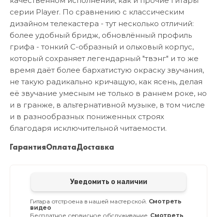
качественном исполнении, как и прочие гитары
серии Player. По сравнению с классическим
дизайном телекастера - тут несколько отличий:
более удобный бридж, обновлённый профиль
грифа - тонкий С-образный и ольховый корпус,
который сохраняет легендарный "твэнг" и то же
время даёт более бархатистую окраску звучания,
не такую радикально кричащую, как ясень, делая
её звучание умесным не только в раннем роке, но
и в гранже, в альтернативной музыке, в том числе
и в разнообразных пониженных строях
благодаря исключительной читаемости.
Гарантия
Оплата
Доставка
Уведомить о наличии
Гитара отстроена в нашей мастерской.
Смотреть
видео
Бесплатное сервисное обслуживание.
Смотреть