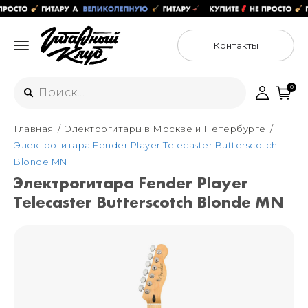
Контакты
0
Главная
Электрогитары в Москве и Петербурге
Интернет-магазин
Электрогитара Fender Player Telecaster Butterscotch
+7 (925) 125-54-44
Blonde MN
Москва
Электрогитара Fender Player
+7 (925) 176-55-65
Telecaster Butterscotch Blonde MN
Санкт-Петербург
ул. Большая Новодмитровская 36с15,
"ФЛАКОН"
+7 (929) 179-15-49
ул. Гороховая 49Б, "SENO"
Мастерские
Москва
+7 (925) 879-85-35
Санкт-Петербург
+7 (999) 213-51-93