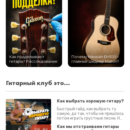
Как подделывают
Почему Messiah EM100 –
гитары? Расследование
главный шедевр Maton?
Гитарный клуб это...
Как выбрать хорошую гитару?
Быстрый гайд, как выбрать ту
самую, да так, чтобы не пришлось
потом играть грустные песни. На
что смотреть? Что проверять?
Как мы отстраиваем гитары