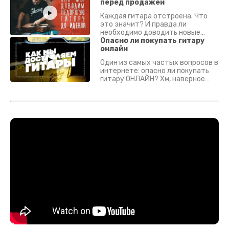
перед продажей
Каждая гитара отстроена. Что
это значит? И правда ли
необходимо доводить новые
гитары? Если кратко - да.
Опасно ли покупать гитару
Подробно - в видео :)
онлайн
Один из самых частых вопросов в
интернете: опасно ли покупать
гитару ОНЛАЙН? Хм, наверное
да? Но не для вас :) Каждый
инструмент надежно упакован и
застрахован. Случись что -
отправим новый.