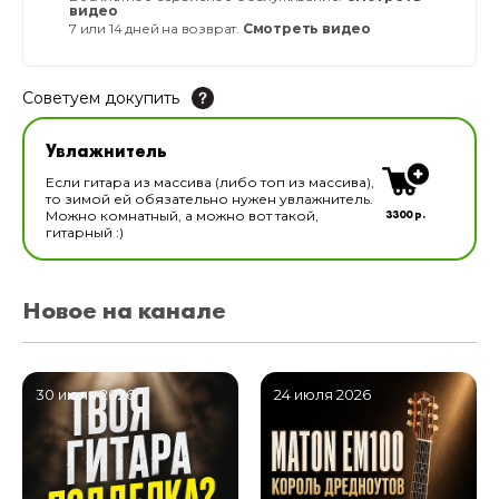
видео
7 или 14 дней на возврат.
Смотреть видео
Советуем докупить
Увлажнитель для музыкальных инструментов
Увлажнитель
В наличии
Если гитара из массива (либо топ из массива),
то зимой ей обязательно нужен увлажнитель.
3300 р.
Можно комнатный, а можно вот такой,
гитарный :)
Новое на канале
30 июля 2026
24 июля 2026