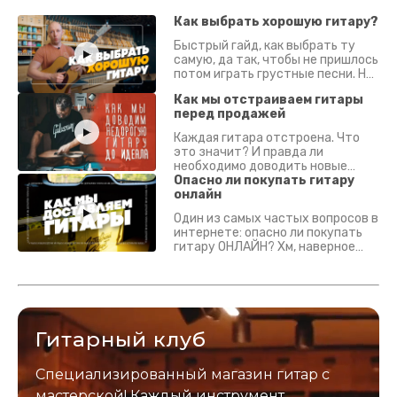
Как выбрать хорошую гитару?
Быстрый гайд, как выбрать ту
самую, да так, чтобы не пришлось
потом играть грустные песни. На
что смотреть? Что проверять?
Как мы отстраиваем гитары
перед продажей
Каждая гитара отстроена. Что
это значит? И правда ли
необходимо доводить новые
гитары? Если кратко - да.
Опасно ли покупать гитару
Подробно - в видео :)
онлайн
Один из самых частых вопросов в
интернете: опасно ли покупать
гитару ОНЛАЙН? Хм, наверное
да? Но не для вас :) Каждый
инструмент надежно упакован и
застрахован. Случись что -
отправим новый.
Гитарный клуб
Специализированный магазин гитар с
мастерской! Каждый инструмент