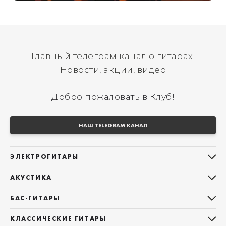
Главный телеграм канал о гитарах.
Новости, акции, видео
Добро пожаловать в Клуб!
НАШ TELEGRAM КАНАЛ
ЭЛЕКТРОГИТАРЫ
Все электрогитары
АКУСТИКА
Stratocaster
Все акустические гитары
Telecaster
БАС-ГИТАРЫ
Дредноуты
Les Paul
Все бас-гитары
Фолки (ОМ, 000, 00)
КЛАССИЧЕСКИЕ ГИТАРЫ
Оригинальная
Jazz Bass