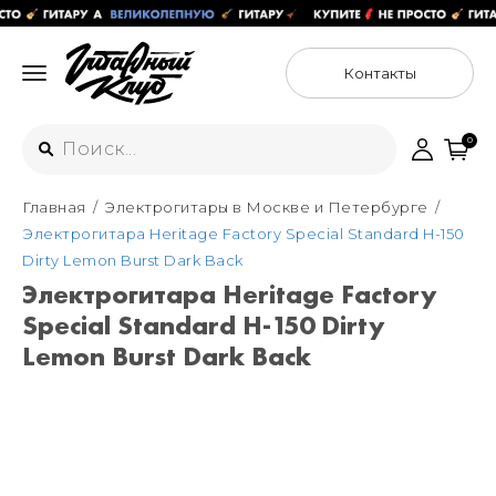
Контакты
0
Главная
Электрогитары в Москве и Петербурге
Интернет-магазин
Электрогитара Heritage Factory Special Standard H-150
+7 (925) 125-54-44
Dirty Lemon Burst Dark Back
Москва
Электрогитара Heritage Factory
+7 (925) 176-55-65
Special Standard H-150 Dirty
Санкт-Петербург
ул. Большая Новодмитровская 36с15,
"ФЛАКОН"
Lemon Burst Dark Back
+7 (929) 179-15-49
ул. Гороховая 49Б, "SENO"
Мастерские
Москва
+7 (925) 879-85-35
Санкт-Петербург
+7 (999) 213-51-93