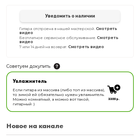
Уведомить о наличии
Гитара отстроена в нашей мастерской.
Смотреть
видео
Бесплатное сервисное обслуживание.
Смотреть
видео
7 или 14 дней на возврат.
Смотреть видео
Советуем докупить
Увлажнитель для музыкальных инструментов
Увлажнитель
В наличии
Если гитара из массива (либо топ из массива),
то зимой ей обязательно нужен увлажнитель.
3300 р.
Можно комнатный, а можно вот такой,
гитарный :)
Новое на канале