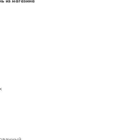
ь из магазина
Санкт-Петербург
+7 (999) 213-51-93
х
ованный