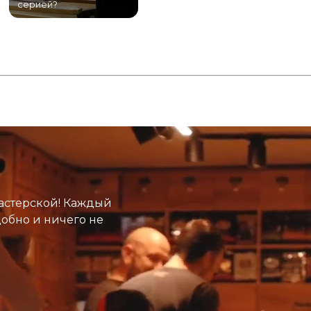
серией?
Питере!
К
астерской! Каждый
добно и ничего не