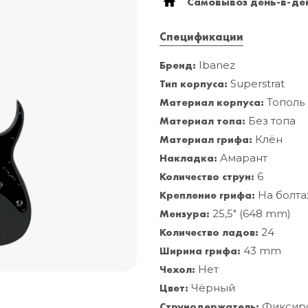
Самовывоз день-в-ден
Спецификации
Бренд:
Ibanez
Тип корпуса:
Superstrat
Материал корпуса:
Тополь
Материал топа:
Без топа
Материал грифа:
Клён
Накладка:
Амарант
Количество струн:
6
Крепление грифа:
На болта
Мензура:
25,5" (648 mm)
Количество ладов:
24
Ширина грифа:
43 mm
Чехол:
Нет
Цвет:
Чёрный
Струнодержатель:
Фиксир