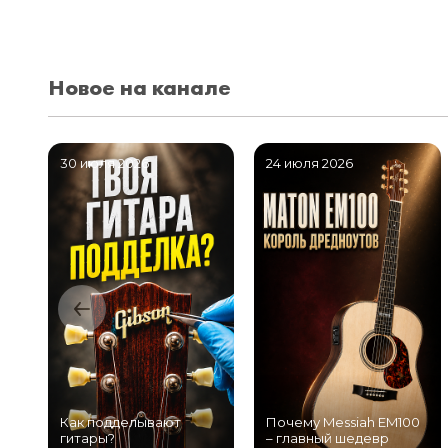
Новое на канале
30 июля 2026
24 июля 2026
Как подделывают
Почему Messiah EM100
гитары?
– главный шедевр