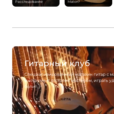
Расследование
Maton?
Гитарный клуб
Специализированный магазин гитар с м
инструмент отстроен мастером, играть у
болит :)