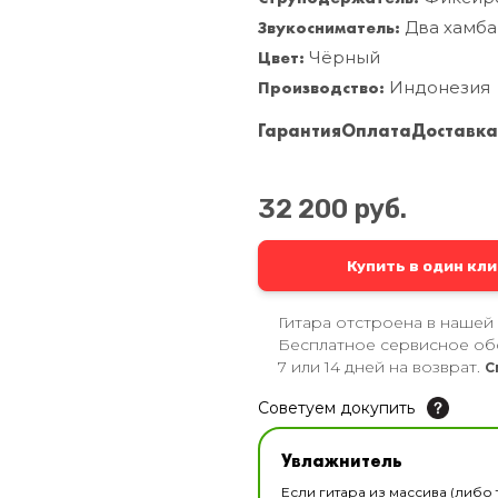
Звукосниматель:
Два хамба
Цвет:
Чёрный
Производство:
Индонезия
Гарантия
Оплата
Доставк
32 200 руб.
Купить в один кли
Гитара отстроена в нашей
Бесплатное сервисное об
7 или 14 дней на возврат.
С
Советуем докупить
Увлажнитель для музы
Увлажнитель
В наличии
Если гитара из массива (либо 