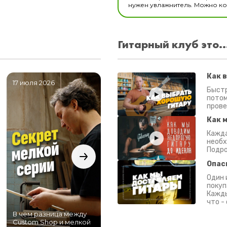
нужен увлажнитель. Можно ком
Гитарный клуб это..
Как 
17 июля 2026
06 июля 2026
0
Быстр
потом
прове
Как 
Кажда
необх
Подро
Опас
Один 
покуп
Кажды
что -
В чем разница между
Самый большой
Custom Shop и мелкой
магазин гитар в