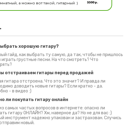
3300 р.
натный, а можно вот такой, гитарный :)
.
выбрать хорошую гитару?
2 июня 2026
30 июня 2026
09 июн
ый гайд, как выбрать ту самую, да так, чтобы не пришлось
 играть грустные песни. На что смотреть? Что
рять?
мы отстраиваем гитары перед продажей
я гитара отстроена. Что это значит? И правда ли
одимо доводить новые гитары? Если кратко - да.
бно - в видео :)
но ли покупать гитару онлайн
из самых частых вопросов в интернете: опасно ли
ать гитару ОНЛАЙН? Хм, наверное да? Но не для вас :)
й инструмент надежно упакован и застрахован. Случись
 отправим новый.
Русски
испанс