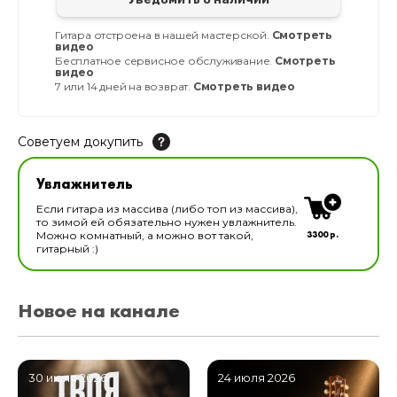
Гитара отстроена в нашей мастерской.
Смотреть
видео
Бесплатное сервисное обслуживание.
Смотреть
видео
7 или 14 дней на возврат.
Смотреть видео
Советуем докупить
Увлажнитель для музыкальных инструментов
Увлажнитель
В наличии
Если гитара из массива (либо топ из массива),
то зимой ей обязательно нужен увлажнитель.
3300 р.
Можно комнатный, а можно вот такой,
гитарный :)
Новое на канале
30 июля 2026
24 июля 2026