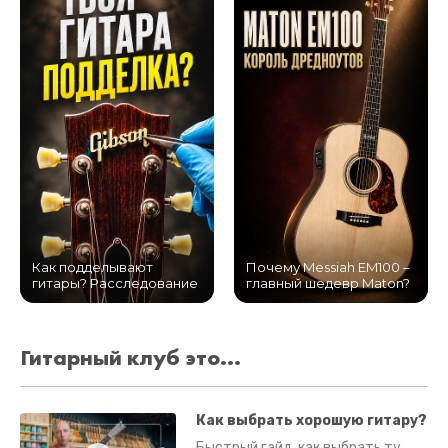
Как подделывают
Почему Messiah EM100 –
гитары? Расследование
главный шедевр Maton?
Гитарный клуб это...
Как выбрать хорошую гитару?
Быстрый гайд, как выбрать ту