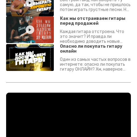
самую, да так, чтобы не пришлось
потом играть грустные песни. На
что смотреть? Что проверять?
Как мы отстраиваем гитары
перед продажей
Каждая гитара отстроена. Что
это значит? И правда ли
необходимо доводить новые
гитары? Если кратко - да.
Опасно ли покупать гитару
Подробно - в видео :)
онлайн
Один из самых частых вопросов в
интернете: опасно ли покупать
гитару ОНЛАЙН? Хм, наверное
да? Но не для вас :) Каждый
инструмент надежно упакован и
застрахован. Случись что -
отправим новый.