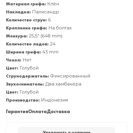
Материал грифа:
Клён
Накладка:
Палисандр
Количество струн:
6
Крепление грифа:
На болтах
Мензура:
25,5" (648 mm)
Количество ладов:
24
Ширина грифа:
43 mm
Чехол:
Нет
Цвет:
Голубой
Струнодержатель:
Фиксированный
Звукосниматель:
Два хамбакера
Цвет:
Голубой
Производство:
Индонезия
Гарантия
Оплата
Доставка
Уведомить о наличии