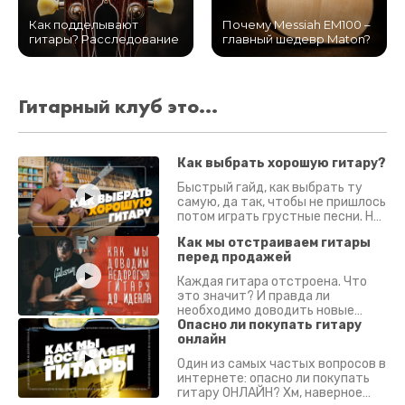
Как подделывают
Почему Messiah EM100 –
гитары? Расследование
главный шедевр Maton?
Гитарный клуб это...
Как выбрать хорошую гитару?
Быстрый гайд, как выбрать ту
самую, да так, чтобы не пришлось
потом играть грустные песни. На
что смотреть? Что проверять?
Как мы отстраиваем гитары
перед продажей
Каждая гитара отстроена. Что
это значит? И правда ли
необходимо доводить новые
гитары? Если кратко - да.
Опасно ли покупать гитару
Подробно - в видео :)
онлайн
Один из самых частых вопросов в
интернете: опасно ли покупать
гитару ОНЛАЙН? Хм, наверное