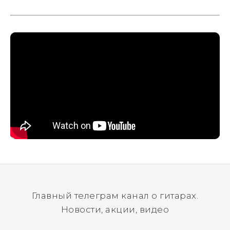
да? Но не для вас :) Каждый
инструмент надежно упакован и
застрахован. Случись что -
отправим новый.
Главный телеграм канал о гитарах.
Новости, акции, видео