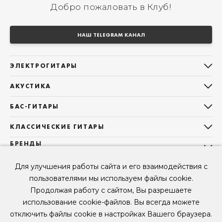
Добро пожаловать в Клуб!
НАШ TELEGRAM КАНАЛ
ЭЛЕКТРОГИТАРЫ
Все электрогитары
АКУСТИКА
Stratocaster
Все акустические гитары
Telecaster
БАС-ГИТАРЫ
Дредноуты
Les Paul
Все бас-гитары
Фолки (ОМ, 000, 00)
КЛАССИЧЕСКИЕ ГИТАРЫ
Оригинальная
Jazz Bass
Гранд Аудиториум
Все классические гитары
БРЕНДЫ
Superstrat
Precision Bass
Maton
Тревел, Компактный корпус
3/4
О НАС
Б/У, уцененные гитары
Оригинальная форма
Sigma Guitars
Для улучшения работы сайта и его взаимодействия с
Б/У, уцененные гитары
Б/У, уцененные гитары
Контакты
Короткомензурные
пользователями мы используем файлы cookie.
Enya Guitars
Мы в Telegram
Б/У, уцененные гитары
Продолжая работу с сайтом, Вы разрешаете
Fender
Мы в ВК
использование cookie-файлов. Вы всегда можете
Gibson
Мы в YouTube
отключить файлы cookie в настройках Вашего браузера.
© 2026
ООО "КЛУБ ГИТАР" ИНН 9715463081, ОГРН 1237700694230