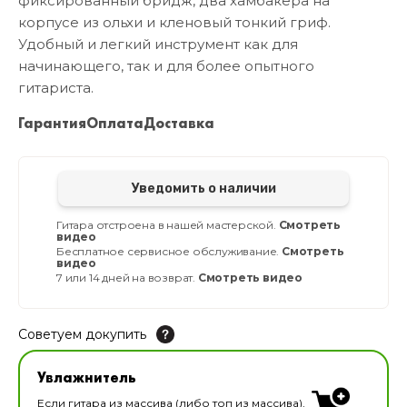
фиксированный бридж, два хамбакера на
корпусе из ольхи и кленовый тонкий гриф.
Удобный и легкий инструмент как для
начинающего, так и для более опытного
гитариста.
Гарантия
Оплата
Доставка
Уведомить о наличии
Гитара отстроена в нашей мастерской.
Смотреть
видео
Бесплатное сервисное обслуживание.
Смотреть
видео
7 или 14 дней на возврат.
Смотреть видео
Советуем докупить
Увлажнитель для музыкальных инструментов
Увлажнитель
В наличии
Если гитара из массива (либо топ из массива),