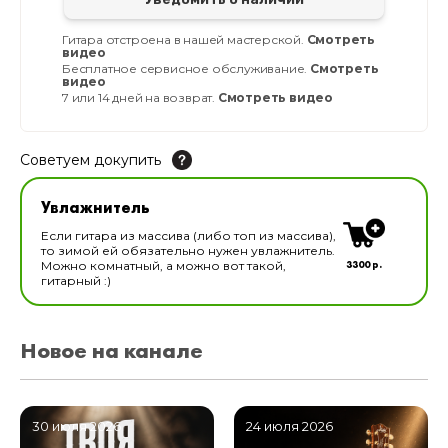
Гитара отстроена в нашей мастерской.
Смотреть
видео
Бесплатное сервисное обслуживание.
Смотреть
видео
7 или 14 дней на возврат.
Смотреть видео
Советуем докупить
Увлажнитель для музыкальных инструментов
Увлажнитель
В наличии
Если гитара из массива (либо топ из массива),
то зимой ей обязательно нужен увлажнитель.
3300 р.
Можно комнатный, а можно вот такой,
гитарный :)
Новое на канале
30 июля 2026
24 июля 2026