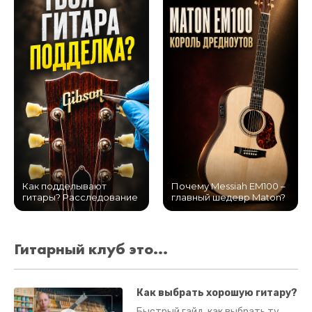
Как подделывают
Почему Messiah EM100 –
гитары? Расследование
главный шедевр Maton?
Гитарный клуб это...
Как выбрать хорошую гитару?
Быстрый гайд, как выбрать ту