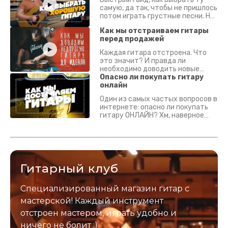
самую, да так, чтобы не пришлось
потом играть грустные песни. На
что смотреть? Что проверять?
Как мы отстраиваем гитары
перед продажей
Каждая гитара отстроена. Что
это значит? И правда ли
необходимо доводить новые
гитары? Если кратко - да.
Опасно ли покупать гитару
Подробно - в видео :)
онлайн
Один из самых частых вопросов в
интернете: опасно ли покупать
гитару ОНЛАЙН? Хм, наверное
да? Но не для вас :) Каждый
инструмент надежно упакован и
застрахован. Случись что -
отправим новый.
Гитарный клуб
Специализированный магазин гитар с
мастерской! Каждый инструмент
отстроен мастером, играть удобно и
ничего не болит :)