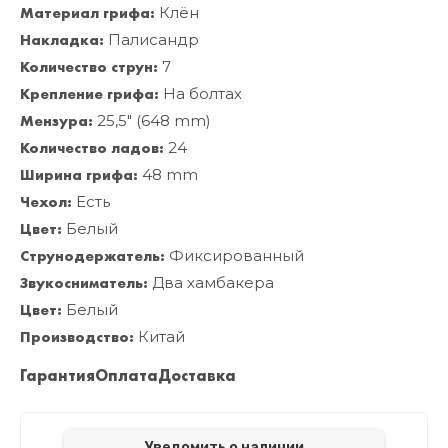
Материал грифа:
Клён
Накладка:
Палисандр
Количество струн:
7
Крепление грифа:
На болтах
Мензура:
25,5" (648 mm)
Количество ладов:
24
Ширина грифа:
48 mm
Чехол:
Есть
Цвет:
Белый
Струнодержатель:
Фиксированный
Звукосниматель:
Два хамбакера
Цвет:
Белый
Производство:
Китай
Гарантия
Оплата
Доставка
Уведомить о наличии