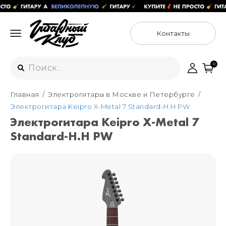
Контакты
0
Главная
Электрогитары в Москве и Петербурге
Интернет-магазин
Электрогитара Keipro X-Metal 7 Standard-H.H PW
+7 (925) 125-54-44
Электрогитара Keipro X-Metal 7
Москва
Standard-H.H PW
+7 (925) 176-55-65
Санкт-Петербург
ул. Большая Новодмитровская 36с15,
"ФЛАКОН"
+7 (929) 179-15-49
ул. Гороховая 49Б, "SENO"
Мастерские
Москва
+7 (925) 879-85-35
Санкт-Петербург
+7 (999) 213-51-93