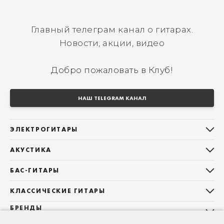
Главный телеграм канал о гитарах.
Новости, акции, видео
Добро пожаловать в Клуб!
НАШ TELEGRAM КАНАЛ
ЭЛЕКТРОГИТАРЫ
Все электрогитары
АКУСТИКА
Stratocaster
Все акустические гитары
Telecaster
БАС-ГИТАРЫ
Дредноуты
Les Paul
Все бас-гитары
Фолки (ОМ, 000, 00)
КЛАССИЧЕСКИЕ ГИТАРЫ
Оригинальная
Jazz Bass
Гранд Аудиториум
Все классические гитары
БРЕНДЫ
Superstrat
Precision Bass
Maton
Тревел, Компактный корпус
3/4
О НАС