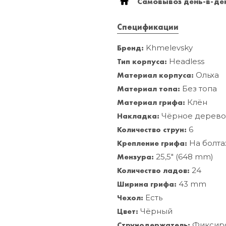
Самовывоз день-в-ден
Спецификации
Бренд:
Khmelevsky
Тип корпуса:
Headless
Материал корпуса:
Ольха
Материал топа:
Без топа
Материал грифа:
Клён
Накладка:
Чёрное дерев
Количество струн:
6
Крепление грифа:
На болта
Мензура:
25,5" (648 mm)
Количество ладов:
24
Ширина грифа:
43 mm
Чехол:
Есть
Цвет:
Чёрный
Струнодержатель:
Фиксир