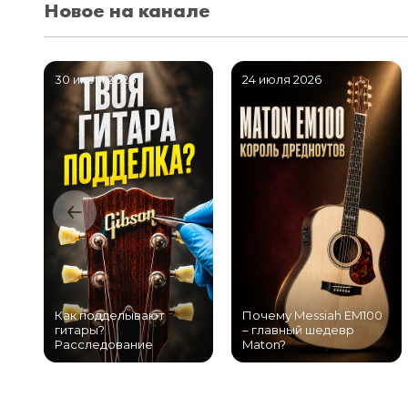
Новое на канале
30 июля 2026
24 июля 2026
Как подделывают
Почему Messiah EM100
гитары?
– главный шедевр
Расследование
Maton?