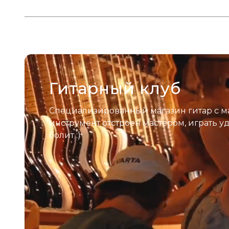
Гитарный клуб
Специализированный магазин гитар с м
инструмент отстроен мастером, играть у
болит :)