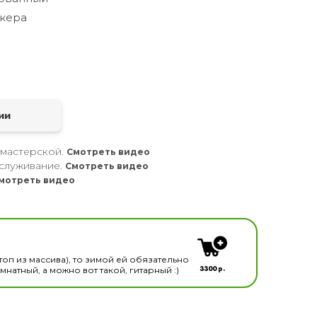
кера
а
ии
 мастерской.
Смотреть видео
служивание.
Смотреть видео
мотреть видео
кальных инструментов
топ из массива), то зимой ей обязательно
3300 р.
натный, а можно вот такой, гитарный :)