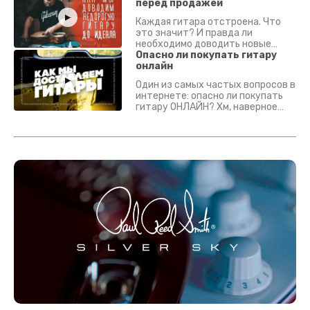
перед продажей
Каждая гитара отстроена. Что
это значит? И правда ли
необходимо доводить новые
гитары? Если кратко - да.
Опасно ли покупать гитару
Подробно - в видео :)
онлайн
Один из самых частых вопросов в
интернете: опасно ли покупать
гитару ОНЛАЙН? Хм, наверное
да? Но не для вас :) Каждый
инструмент надежно упакован и
застрахован. Случись что -
отправим новый.