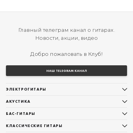
Главный телеграм канал о гитарах.
Новости, акции, видео
Добро пожаловать в Клуб!
НАШ TELEGRAM КАНАЛ
ЭЛЕКТРОГИТАРЫ
Все электрогитары
АКУСТИКА
Stratocaster
Все акустические гитары
Telecaster
БАС-ГИТАРЫ
Дредноуты
Les Paul
Все бас-гитары
Фолки (ОМ, 000, 00)
КЛАССИЧЕСКИЕ ГИТАРЫ
Оригинальная
Jazz Bass