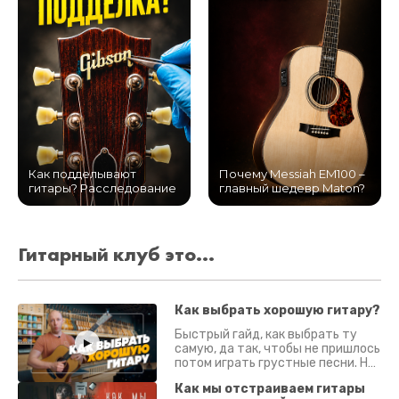
Как подделывают
Почему Messiah EM100 –
гитары? Расследование
главный шедевр Maton?
Гитарный клуб это...
Как выбрать хорошую гитару?
Быстрый гайд, как выбрать ту
самую, да так, чтобы не пришлось
потом играть грустные песни. На
что смотреть? Что проверять?
Как мы отстраиваем гитары