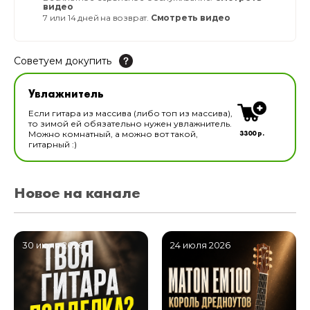
видео
7 или 14 дней на возврат.
Смотреть видео
Советуем докупить
Увлажнитель для музыкальных инструментов
Увлажнитель
В наличии
Если гитара из массива (либо топ из массива),
то зимой ей обязательно нужен увлажнитель.
3300 р.
Можно комнатный, а можно вот такой,
гитарный :)
Новое на канале
30 июля 2026
24 июля 2026