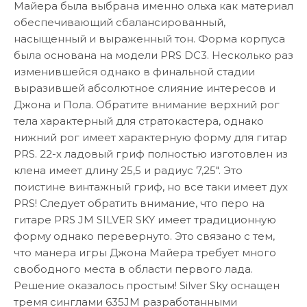
Майера была выбрана именно ольха как материал
обеспечивающий сбалансированный,
насыщенный и выраженный тон. Форма корпуса
была основана на модели PRS DC3. Несколько раз
изменившейся однако в финальной стадии
выразившей абсолютное слияние интересов и
Джона и Пола. Обратите внимание верхний рог
тела характерный для стратокастера, однако
нижний рог имеет характерную форму для гитар
PRS. 22-х ладовый гриф полностью изготовлен из
клена имеет длину 25,5 и радиус 7,25". Это
поистине винтажный гриф, но все таки имеет дух
PRS! Следует обратить внимание, что перо на
гитаре PRS JM SILVER SKY имеет традиционную
форму однако перевернуто. Это связано с тем,
что манера игры Джона Майера требует много
свободного места в области первого лада.
Решение оказалось простым! Silver Sky оснащен
тремя синглами 635JM разработанными