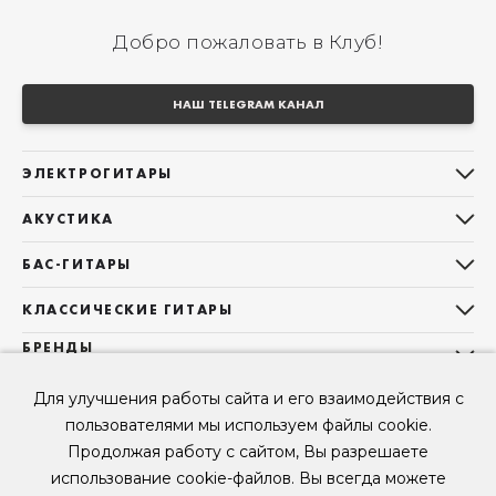
Добро пожаловать в Клуб!
НАШ TELEGRAM КАНАЛ
ЭЛЕКТРОГИТАРЫ
Все электрогитары
АКУСТИКА
Stratocaster
Все акустические гитары
Telecaster
БАС-ГИТАРЫ
Дредноуты
Les Paul
Все бас-гитары
Фолки (ОМ, 000, 00)
КЛАССИЧЕСКИЕ ГИТАРЫ
Оригинальная
Jazz Bass
Гранд Аудиториум
Все классические гитары
БРЕНДЫ
Superstrat
Precision Bass
Maton
Тревел, Компактный корпус
3/4
О НАС
Б/У, уцененные гитары
Оригинальная форма
Sigma Guitars
Для улучшения работы сайта и его взаимодействия с
Б/У, уцененные гитары
Б/У, уцененные гитары
Контакты
Короткомензурные
пользователями мы используем файлы cookie.
Enya Guitars
Мы в Telegram
Б/У, уцененные гитары
Продолжая работу с сайтом, Вы разрешаете
Fender
Мы в ВК
использование cookie-файлов. Вы всегда можете
Gibson