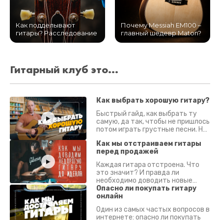
Как подделывают
Почему Messiah EM100 –
гитары? Расследование
главный шедевр Maton?
Гитарный клуб это...
Как выбрать хорошую гитару?
Быстрый гайд, как выбрать ту
самую, да так, чтобы не пришлось
потом играть грустные песни. На
что смотреть? Что проверять?
Как мы отстраиваем гитары
перед продажей
Каждая гитара отстроена. Что
это значит? И правда ли
необходимо доводить новые
гитары? Если кратко - да.
Опасно ли покупать гитару
Подробно - в видео :)
онлайн
Один из самых частых вопросов в
интернете: опасно ли покупать