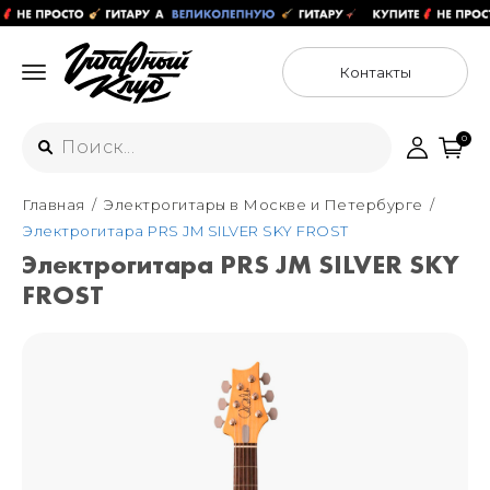
Контакты
0
Главная
Электрогитары в Москве и Петербурге
Интернет-магазин
Электрогитара PRS JM SILVER SKY FROST
+7 (925) 125-54-44
Электрогитара PRS JM SILVER SKY
Москва
FROST
+7 (925) 176-55-65
Санкт-Петербург
ул. Большая Новодмитровская 36с15,
"ФЛАКОН"
+7 (929) 179-15-49
ул. Гороховая 49Б, "SENO"
Мастерские
Москва
+7 (925) 879-85-35
Санкт-Петербург
+7 (999) 213-51-93