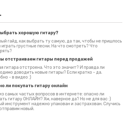
.
выбрать хорошую гитару?
2 июня 2026
30 июня 2026
09 июн
ый гайд, как выбрать ту самую, да так, чтобы не пришлось
 играть грустные песни. На что смотреть? Что
рять?
мы отстраиваем гитары перед продажей
я гитара отстроена. Что это значит? И правда ли
одимо доводить новые гитары? Если кратко - да.
бно - в видео :)
но ли покупать гитару онлайн
из самых частых вопросов в интернете: опасно ли
ать гитару ОНЛАЙН? Хм, наверное да? Но не для вас :)
й инструмент надежно упакован и застрахован. Случись
 отправим новый.
Русски
испанс
эмп для басистов!
Конкурс про Кино!
Обзор