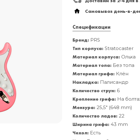
Доставим за 2-4 дня в
Самовывоз день-в-ден
Спецификации
Бренд:
PRS
Тип корпуса:
Stratocaster
Материал корпуса:
Ольха
Материал топа:
Без топа
Материал грифа:
Клён
Накладка:
Палисандр
Количество струн:
6
Крепление грифа:
На болта
Мензура:
25,5" (648 mm)
Количество ладов:
22
Ширина грифа:
43 mm
Чехол:
Есть