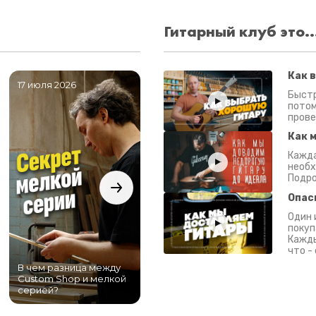
Гитарный клуб это..
Как 
17 июля 2026
06 июля 2026
0
Быстр
потом
прове
Как 
Кажда
необх
Подро
Опас
Один 
покуп
Кажды
что -
В чем разница между
Самый большой
Custom Shop и мелкой
магазин гитар в
серией?
Питере!
К