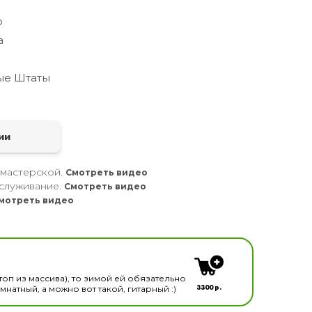
о
а
ые Штаты
а
ии
 мастерской.
Смотреть видео
служивание.
Смотреть видео
мотреть видео
кальных инструментов
топ из массива), то зимой ей обязательно
3300 р.
натный, а можно вот такой, гитарный :)