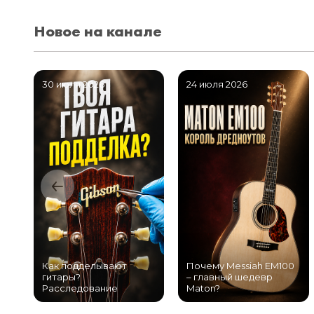
Новое на канале
30 июля 2026
24 июля 2026
Как подделывают
Почему Messiah EM100
гитары?
– главный шедевр
Расследование
Maton?