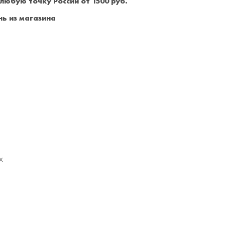
 любую точку России от 1500 руб.
Санкт-Петербург
+7 (999) 213-51-93
ь из магазина
х