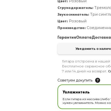
Цвет:
Розовый
Струнодержатель:
Тремол
Звукосниматель:
Три сингл
Цвет:
Розовый
Производство:
Соединенн
Гарантия
Оплата
Доставк
Уведомить о налич
Гитара отстроена в нашей
Бесплатное сервисное об
7 или 14 дней на возврат.
С
Советуем докупить
Увлажнитель для музы
Увлажнитель
В наличии
Если гитара из массива (либо 
нужен увлажнитель. Можно ком