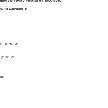
 любую точку России от 1500 руб.
Санкт-Петербург
+7 (999) 213-51-93
ь из магазина
е дерево
дерево
ый