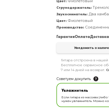
Цвет:
Фиолетовый
Струнодержатель:
Тремол
Звукосниматель:
Два хамба
Цвет:
Фиолетовый
Производство:
Соединенн
Гарантия
Оплата
Доставк
Уведомить о налич
Гитара отстроена в нашей
Бесплатное сервисное об
7 или 14 дней на возврат.
С
Советуем докупить
Увлажнитель для музы
Увлажнитель
В наличии
Если гитара из массива (либо 
нужен увлажнитель. Можно ком