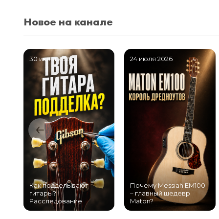
Новое на канале
30 июля 2026
24 июля 2026
Как подделывают
Почему Messiah EM100
гитары?
– главный шедевр
Расследование
Maton?