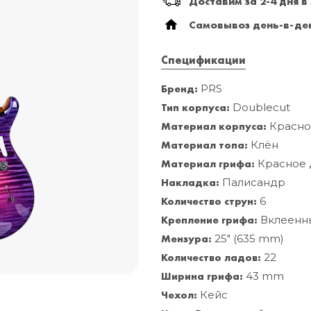
Доставим за 2-4 дня в
Самовывоз день-в-ден
Спецификации
Бренд:
PRS
Тип корпуса:
Doublecut
Материал корпуса:
Красно
Материал топа:
Клён
Материал грифа:
Красное 
Накладка:
Палисандр
Количество струн:
6
Крепление грифа:
Вклеенн
Мензура:
25" (635 mm)
Количество ладов:
22
Ширина грифа:
43 mm
Чехол:
Кейс