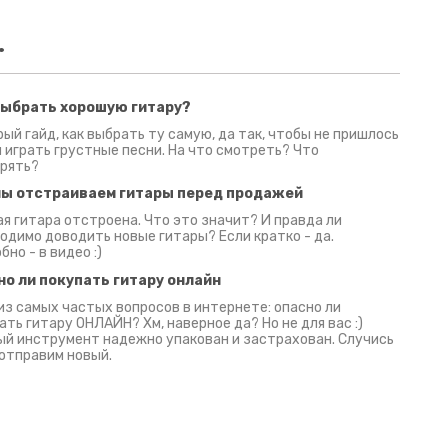
.
выбрать хорошую гитару?
2 июня 2026
30 июня 2026
09 июн
ый гайд, как выбрать ту самую, да так, чтобы не пришлось
 играть грустные песни. На что смотреть? Что
рять?
мы отстраиваем гитары перед продажей
я гитара отстроена. Что это значит? И правда ли
одимо доводить новые гитары? Если кратко - да.
бно - в видео :)
но ли покупать гитару онлайн
из самых частых вопросов в интернете: опасно ли
ать гитару ОНЛАЙН? Хм, наверное да? Но не для вас :)
й инструмент надежно упакован и застрахован. Случись
 отправим новый.
Русски
испанс
эмп для басистов!
Конкурс про Кино!
Обзор