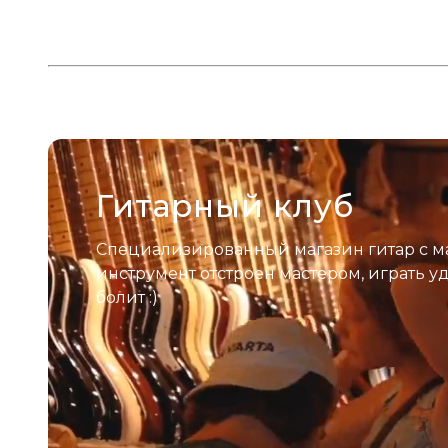
Гитарный клуб
Специализированный магазин гитар с м
инструмент отстроен мастером, играть у
болит :)