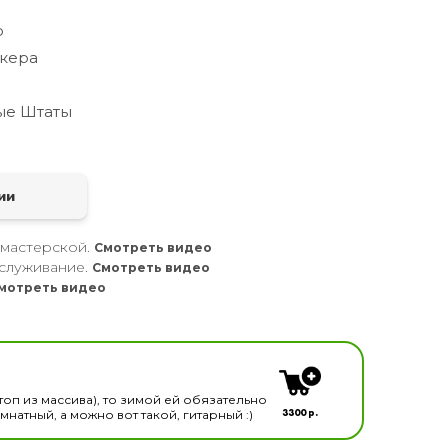
о
кера
ые Штаты
а
ии
 мастерской.
Смотреть видео
служивание.
Смотреть видео
мотреть видео
кальных инструментов
топ из массива), то зимой ей обязательно
3300 р.
натный, а можно вот такой, гитарный :)