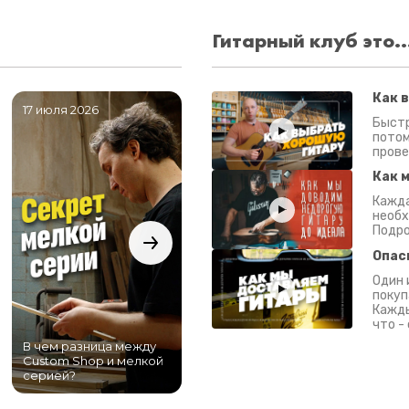
Гитарный клуб это..
Как 
17 июля 2026
06 июля 2026
0
Быстр
потом
прове
Как 
Кажда
необх
Подро
Опас
Один 
покуп
Кажды
что -
В чем разница между
Самый большой
Custom Shop и мелкой
магазин гитар в
серией?
Питере!
К