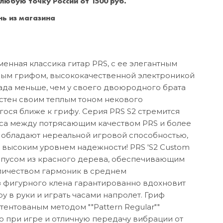
 любую точку России от 1500 руб.
Санкт-Петербург
+7 (999) 213-51-93
ь из магазина
менная классика гитар PRS, с ее элегантным
ым грифом, высококачественной электроникой
лада меньше, чем у своего двоюродного брата
естен своим теплым тоном некового
ося ближе к грифу. Серия PRS S2 стремится
нса между потрясающим качеством PRS и более
 обладают нереальной игровой способностью,
 высоким уровнем надежности! PRS 'S2 Custom
орпусом из красного дерева, обеспечивающим
оличеством гармоник в среднем
з фигурного клена гарантированно вдохновит
ару в руки и играть часами напролет. Гриф
тентованым методом ""Pattern Regular""
 при игре и отличную передачу вибрации от