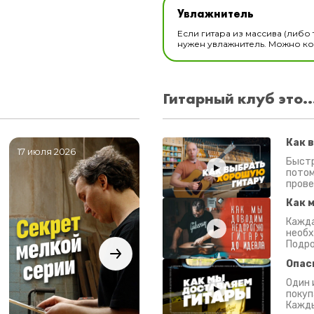
Увлажнитель
В наличии
Если гитара из массива (либо 
нужен увлажнитель. Можно ком
Гитарный клуб это..
Как 
17 июля 2026
06 июля 2026
0
Быстр
потом
прове
Как 
Кажда
необх
Подро
Опас
Один 
покуп
Кажды