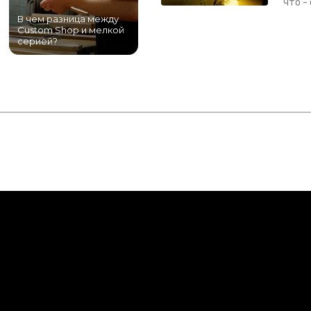
что -
В чем разница между
Самый большой
Custom Shop и мелкой
магазин гитар в
серией?
Питере!
К