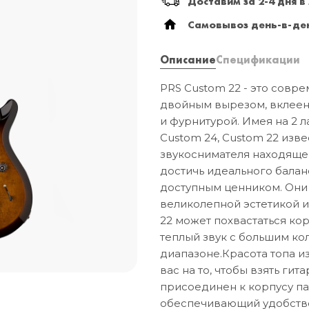
Доставим за 2-4 дня в
Самовывоз день-в-ден
Описание
Спецификации
PRS Custom 22 - это совре
двойным вырезом, вклеен
и фурнитурой. Имея на 2 
Custom 24, Custom 22 изв
звукоснимателя находящег
достичь идеального бала
доступным ценником. Они
великолепной эстетикой и
22 может похвастаться к
теплый звук с большим к
диапазоне.Красота топа и
вас на то, чтобы взять гит
присоединен к корпусу па
обеспечивающий удобство