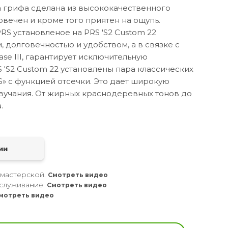
а грифа сделана из высококачественного
вечен и кроме того приятен на ощупь.
RS установленое на PRS 'S2 Custom 22
 долговечностью и удобством, а в связке с
se III, гарантирует исключительную
S 'S2 Custom 22 установлены пара классических
S» с функцией отсечки. Это дает широкую
вучания. От жирных краснодеревных тонов до
.
а
ии
 мастерской.
Смотреть видео
служивание.
Смотреть видео
мотреть видео
кальных инструментов