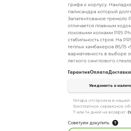
грифа к корпусу. Накладк
палисандра который долго
Запатентованое тремоло P
отличается плавным ходом,
локовыми колками PRS Pha
стабильность строя. На PR
теплых хамбакеров 85/15 «
вариативность в выборе з
легкого синглового стекла
Гарантия
Оплата
Доставк
Уведомить о налич
Гитара отстроена в нашей
Бесплатное сервисное об
7 или 14 дней на возврат.
С
Советуем докупить
Увлажнитель для музы