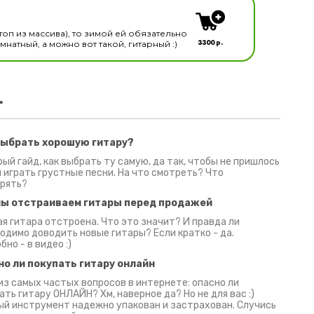
топ из массива), то зимой ей обязательно
3300 р.
натный, а можно вот такой, гитарный :)
.
выбрать хорошую гитару?
2 июня 2026
30 июня 2026
09 июн
ый гайд, как выбрать ту самую, да так, чтобы не пришлось
 играть грустные песни. На что смотреть? Что
рять?
мы отстраиваем гитары перед продажей
я гитара отстроена. Что это значит? И правда ли
одимо доводить новые гитары? Если кратко - да.
бно - в видео :)
но ли покупать гитару онлайн
из самых частых вопросов в интернете: опасно ли
ать гитару ОНЛАЙН? Хм, наверное да? Но не для вас :)
й инструмент надежно упакован и застрахован. Случись