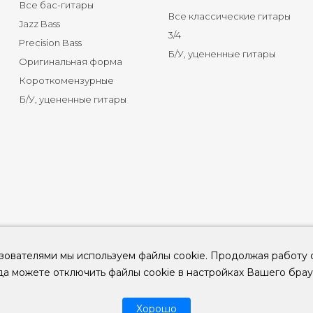
Все бас-гитары
Все классические гитары
Jazz Bass
3/4
Precision Bass
Б/У, уцененные гитары
Оригинальная форма
Короткомензурные
Б/У, уцененные гитары
зователями мы используем файлы cookie. Продолжая работу 
да можете отключить файлы cookie в настройках Вашего брау
© 2026
ООО "КЛУБ ГИТАР" ИНН 9715463081, ОГРН 1237700694230
Хорошо