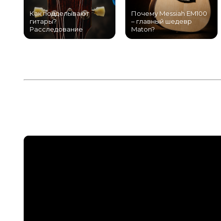
Как подделывают
Почему Messiah EM100
гитары?
– главный шедевр
Расследование
Maton?