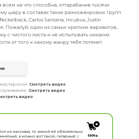
 всем на что способна, оттарабанив тысячи
му шару в составах таких разножанровых групп
 Nickelback, Carlos Santana, Incubus, Justin
е. Пожалуй, один из самых крепких вариантов,
ыку с чистого листа и не испытывать никаких
ти от того к какому жанру тебя потянет.
а
ии
 мастерской.
Смотреть видео
служивание.
Смотреть видео
мотреть видео
кальных инструментов
топ из массива), то зимой ей обязательно
3300 р.
натный, а можно вот такой, гитарный :)