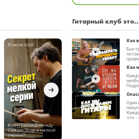
Гитарный клуб это..
Как 
17 июля 2026
06 июля 2026
0
Быстр
потом
прове
Как 
Кажда
необх
Подро
Опас
Один 
покуп
Кажды
что -
В чем разница между
Самый большой
Custom Shop и мелкой
магазин гитар в
серией?
Питере!
К