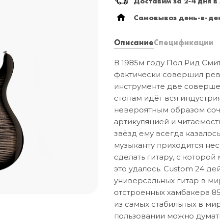
Доставим за 2-4 дня в
Самовывоз день-в-ден
Описание
Спецификации
В 1985м году Пол Рид Сми
фактически совершил рев
инструменте две соверше
стопам идёт вся индустри
невероятным образом соч
артикуляцией и читаемост
звёзд ему всегда казалось
музыканту приходится неск
сделать гитару, с которой
это удалось. Custom 24 д
универсальных гитар в ми
отстроенных хамбакера 85
из самых стабильных в мир
пользовании можно думать 