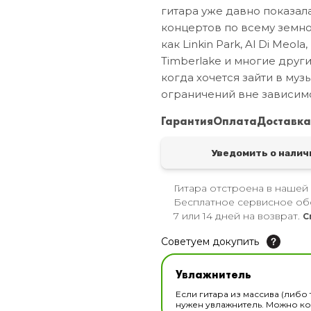
гитара уже давно показала
концертов по всему земно
как Linkin Park, Al Di Meola,
Timberlake и многие други
когда хочется зайти в муз
ограничений вне зависимос
Гарантия
Оплата
Доставк
Уведомить о налич
Гитара отстроена в нашей
Бесплатное сервисное об
7 или 14 дней на возврат.
С
Советуем докупить
Увлажнитель для музы
Увлажнитель
В наличии
Если гитара из массива (либо 
нужен увлажнитель. Можно ком