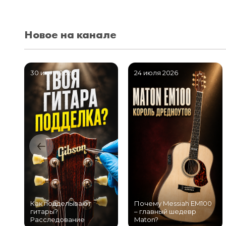
Новое на канале
30 июля 2026
24 июля 2026
Как подделывают
Почему Messiah EM100
гитары?
– главный шедевр
Расследование
Maton?