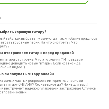
.
выбрать хорошую гитару?
2 июня 2026
30 июня 2026
09 июн
ый гайд, как выбрать ту самую, да так, чтобы не пришлось
 играть грустные песни. На что смотреть? Что
рять?
мы отстраиваем гитары перед продажей
я гитара отстроена. Что это значит? И правда ли
одимо доводить новые гитары? Если кратко - да.
бно - в видео :)
но ли покупать гитару онлайн
из самых частых вопросов в интернете: опасно ли
ать гитару ОНЛАЙН? Хм, наверное да? Но не для вас :)
й инструмент надежно упакован и застрахован. Случись
 отправим новый.
Русски
испанс
эмп для басистов!
Конкурс про Кино!
Обзор