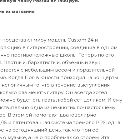
 любую точку России от 1500 руб.
Санкт-Петербург
+7 (999) 213-51-93
ь из магазина
т представил миру модель Custom 24 и
олюцию в гитаростроении, соединив в одном
нно противоположные школы. Теперь по его
я. Плотный, бархатистый, объёмный звук
етается с небольшим весом и поразительной
ью. Когда Пол в юности приходил на концерты
 нелогичным то, что в течение выступления
олько раз менять гитару. Он всегда хотел
 можно будет отыграть любой сет целиком. И ему
ействительно одна из немногих по-настоящему
ре. В этом ей помогают два ювелирно
/15 и патентованная система тремоло PRS, одна
е на сегодняшний день, так что при её
о музыке, а не о проблемах со строем. Эта