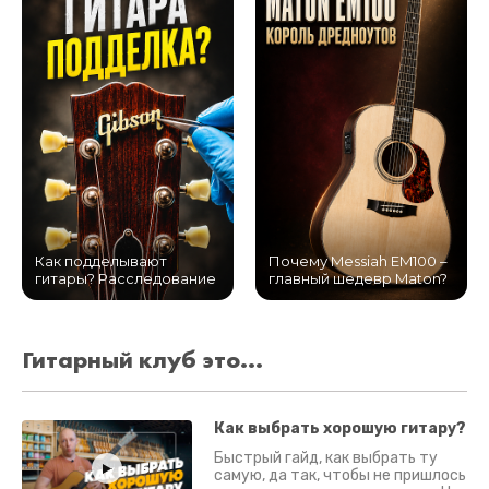
Как подделывают
Почему Messiah EM100 –
гитары? Расследование
главный шедевр Maton?
Гитарный клуб это...
Как выбрать хорошую гитару?
Быстрый гайд, как выбрать ту
самую, да так, чтобы не пришлось