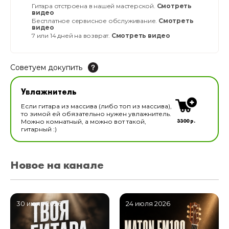
Гитара отстроена в нашей мастерской.
Смотреть
видео
Бесплатное сервисное обслуживание.
Смотреть
видео
7 или 14 дней на возврат.
Смотреть видео
Советуем докупить
Увлажнитель для музыкальных инструментов
Увлажнитель
В наличии
Если гитара из массива (либо топ из массива),
то зимой ей обязательно нужен увлажнитель.
3300 р.
Можно комнатный, а можно вот такой,
гитарный :)
Новое на канале
30 июля 2026
24 июля 2026