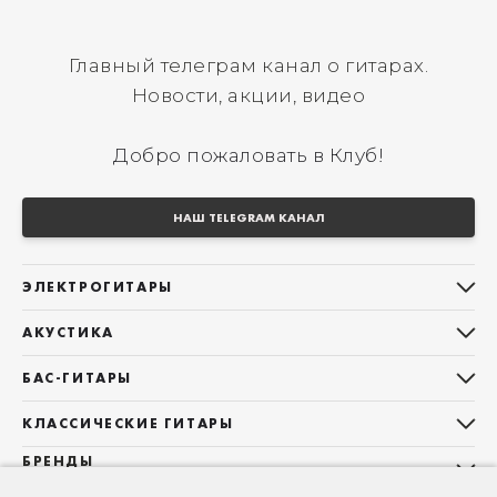
Главный телеграм канал о гитарах.
Новости, акции, видео
Добро пожаловать в Клуб!
НАШ TELEGRAM КАНАЛ
ЭЛЕКТРОГИТАРЫ
Все электрогитары
АКУСТИКА
Stratocaster
Все акустические гитары
Telecaster
БАС-ГИТАРЫ
Дредноуты
Les Paul
Все бас-гитары
Фолки (ОМ, 000, 00)
КЛАССИЧЕСКИЕ ГИТАРЫ
Оригинальная
Jazz Bass
Гранд Аудиториум
Все классические гитары
БРЕНДЫ
Superstrat
Precision Bass
Maton
Тревел, Компактный корпус
3/4
О НАС