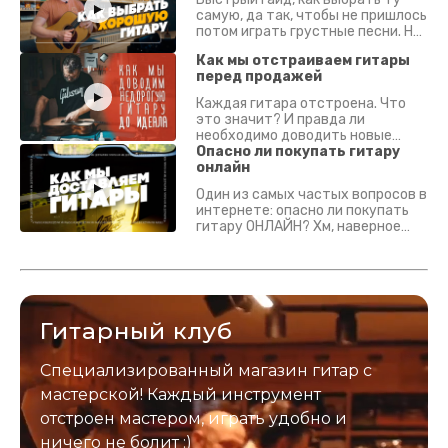
самую, да так, чтобы не пришлось
потом играть грустные песни. На
что смотреть? Что проверять?
Как мы отстраиваем гитары
перед продажей
Каждая гитара отстроена. Что
это значит? И правда ли
необходимо доводить новые
гитары? Если кратко - да.
Опасно ли покупать гитару
Подробно - в видео :)
онлайн
Один из самых частых вопросов в
интернете: опасно ли покупать
гитару ОНЛАЙН? Хм, наверное
да? Но не для вас :) Каждый
инструмент надежно упакован и
застрахован. Случись что -
отправим новый.
Гитарный клуб
Специализированный магазин гитар с
мастерской! Каждый инструмент
отстроен мастером, играть удобно и
ничего не болит :)