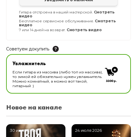
Гитара отстроена в нашей мастерской.
Смотреть
видео
Бесплатное сервисное обслуживание.
Смотреть
видео
7 или 14 дней на возврат.
Смотреть видео
Советуем докупить
Увлажнитель для музыкальных инструментов
Увлажнитель
В наличии
Если гитара из массива (либо топ из массива),
то зимой ей обязательно нужен увлажнитель.
3300 р.
Можно комнатный, а можно вот такой,
гитарный :)
Новое на канале
30 июля 2026
24 июля 2026