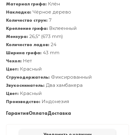
Материал грифа:
Клён
Накладка:
Чёрное дерево
Количество струн:
7
Крепление грифа:
Вклеенный
Мензура:
26,5" (673 mm)
Количество ладов:
24
Ширина грифа:
43 mm
Чехол:
Нет
Цвет:
Красный
Струнодержатель:
Фиксированный
Звукосниматель:
Два хамбакера
Цвет:
Красный
Производство:
Индонезия
Гарантия
Оплата
Доставка
Уведомить о наличии