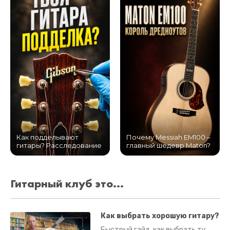
Как подделывают
Почему Messiah EM100 –
гитары? Расследование
главный шедевр Maton?
Гитарный клуб это...
Как выбрать хорошую гитару?
Быстрый гайд, как выбрать ту