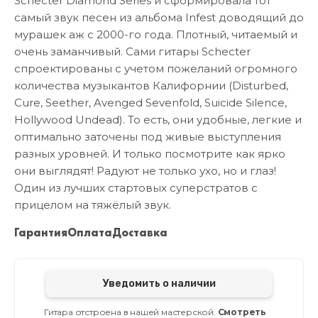
Schecter Diamond Series и сформировала тот
самый звук песен из альбома Infest доводящий до
мурашек аж с 2000-го года. Плотный, читаемый и
очень заманчивый. Сами гитары Schecter
спроектированы с учетом пожеланий огромного
количества музыкантов Калифорнии (Disturbed,
Cure, Seether, Avenged Sevenfold, Suicide Silence,
Hollywood Undead). То есть, они удобные, легкие и
оптимально заточены под живые выступления
разных уровней. И только посмотрите как ярко
они выглядят! Радуют не только ухо, но и глаз!
Один из лучших стартовых суперстратов с
прицелом на тяжёлый звук.
Гарантия
Оплата
Доставка
Уведомить о наличии
Гитара отстроена в нашей мастерской.
Смотреть