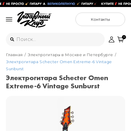
Контакты
0
Главная
Электрогитары в Москве и Петербурге
Интернет-магазин
Электрогитара Schecter Omen Extreme-6 Vintage
+7 (925) 125-54-44
Sunburst
Москва
Электрогитара Schecter Omen
+7 (925) 176-55-65
Extreme-6 Vintage Sunburst
Санкт-Петербург
ул. Большая Новодмитровская 36с15,
"ФЛАКОН"
+7 (929) 179-15-49
ул. Гороховая 49Б, "SENO"
Мастерские
Москва
+7 (925) 879-85-35
Санкт-Петербург
+7 (999) 213-51-93