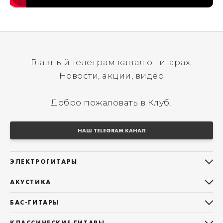
Главный телеграм канал о гитарах.
Новости, акции, видео
Добро пожаловать в Клуб!
НАШ TELEGRAM КАНАЛ
ЭЛЕКТРОГИТАРЫ
Все электрогитары
АКУСТИКА
Stratocaster
Все акустические гитары
Telecaster
БАС-ГИТАРЫ
Дредноуты
Les Paul
Все бас-гитары
Фолки (ОМ, 000, 00)
КЛАССИЧЕСКИЕ ГИТАРЫ