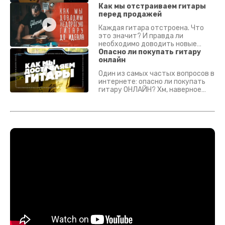
Как мы отстраиваем гитары
перед продажей
Каждая гитара отстроена. Что
это значит? И правда ли
необходимо доводить новые
гитары? Если кратко - да.
Опасно ли покупать гитару
Подробно - в видео :)
онлайн
Один из самых частых вопросов в
интернете: опасно ли покупать
гитару ОНЛАЙН? Хм, наверное
да? Но не для вас :) Каждый
инструмент надежно упакован и
застрахован. Случись что -
отправим новый.