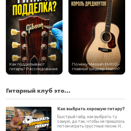
Как подделывают
Почему Messiah EM100 –
гитары? Расследование
главный шедевр Maton?
Гитарный клуб это...
Как выбрать хорошую гитару?
Быстрый гайд, как выбрать ту
самую, да так, чтобы не пришлось
потом играть грустные песни. На
что смотреть? Что проверять?