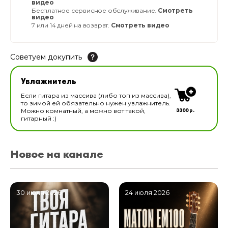
видео
Бесплатное сервисное обслуживание.
Смотреть
видео
7 или 14 дней на возврат.
Смотреть видео
Советуем докупить
Увлажнитель для музыкальных инструментов
Увлажнитель
В наличии
Если гитара из массива (либо топ из массива),
то зимой ей обязательно нужен увлажнитель.
3300 р.
Можно комнатный, а можно вот такой,
гитарный :)
Новое на канале
30 июля 2026
24 июля 2026