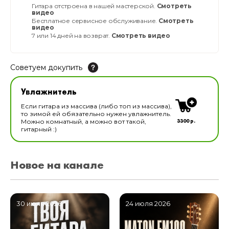
Гитара отстроена в нашей мастерской.
Смотреть
видео
Бесплатное сервисное обслуживание.
Смотреть
видео
7 или 14 дней на возврат.
Смотреть видео
Советуем докупить
Увлажнитель для музыкальных инструментов
Увлажнитель
В наличии
Если гитара из массива (либо топ из массива),
то зимой ей обязательно нужен увлажнитель.
3300 р.
Можно комнатный, а можно вот такой,
гитарный :)
Новое на канале
30 июля 2026
24 июля 2026