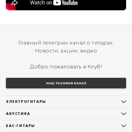
Главный телеграм канал о гитарах.
Новости, акции, видео
Добро пожаловать в Клуб!
НАШ TELEGRAM КАНАЛ
ЭЛЕКТРОГИТАРЫ
Все электрогитары
АКУСТИКА
Stratocaster
Все акустические гитары
Telecaster
БАС-ГИТАРЫ
Дредноуты