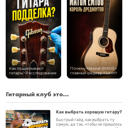
Как подделывают
Почему Messiah EM100 –
гитары? Расследование
главный шедевр Maton?
Гитарный клуб это...
Как выбрать хорошую гитару?
Быстрый гайд, как выбрать ту
самую, да так, чтобы не пришлось