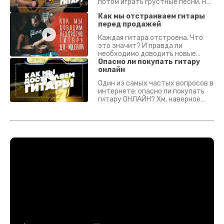
потом играть грустные песни. На
что смотреть? Что проверять?
Как мы отстраиваем гитары
перед продажей
Каждая гитара отстроена. Что
это значит? И правда ли
необходимо доводить новые
гитары? Если кратко - да.
Опасно ли покупать гитару
Подробно - в видео :)
онлайн
Один из самых частых вопросов в
интернете: опасно ли покупать
гитару ОНЛАЙН? Хм, наверное
да? Но не для вас :) Каждый
инструмент надежно упакован и
застрахован. Случись что -
отправим новый.