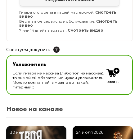
Гитара отстроена в нашей мастерской.
Смотреть
видео
Бесплатное сервисное обслуживание.
Смотреть
видео
7 или 14 дней на возврат.
Смотреть видео
Советуем докупить
Увлажнитель для музыкальных инструментов
Увлажнитель
В наличии
Если гитара из массива (либо топ из массива),
то зимой ей обязательно нужен увлажнитель.
3300 р.
Можно комнатный, а можно вот такой,
гитарный :)
Новое на канале
30 июля 2026
24 июля 2026