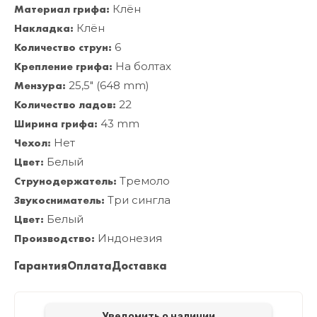
Материал грифа:
Клён
Накладка:
Клён
Количество струн:
6
Крепление грифа:
На болтах
Мензура:
25,5" (648 mm)
Количество ладов:
22
Ширина грифа:
43 mm
Чехол:
Нет
Цвет:
Белый
Струнодержатель:
Тремоло
Звукосниматель:
Три сингла
Цвет:
Белый
Производство:
Индонезия
Гарантия
Оплата
Доставка
Уведомить о наличии