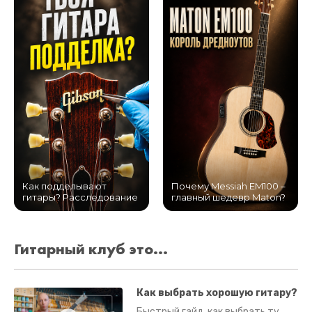
Как подделывают
Почему Messiah EM100 –
гитары? Расследование
главный шедевр Maton?
Гитарный клуб это...
Как выбрать хорошую гитару?
Быстрый гайд, как выбрать ту