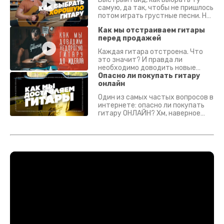
самую, да так, чтобы не пришлось
потом играть грустные песни. На
что смотреть? Что проверять?
Как мы отстраиваем гитары
перед продажей
Каждая гитара отстроена. Что
это значит? И правда ли
необходимо доводить новые
гитары? Если кратко - да.
Опасно ли покупать гитару
Подробно - в видео :)
онлайн
Один из самых частых вопросов в
интернете: опасно ли покупать
гитару ОНЛАЙН? Хм, наверное
да? Но не для вас :) Каждый
инструмент надежно упакован и
застрахован. Случись что -
отправим новый.