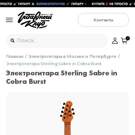
Контакты
0
Главная
Электрогитары в Москве и Петербурге
Интернет-магазин
Электрогитара Sterling Sabre in Cobra Burst
+7 (925) 125-54-44
Электрогитара Sterling Sabre in
Москва
Cobra Burst
+7 (925) 176-55-65
Санкт-Петербург
ул. Большая Новодмитровская 36с15,
"ФЛАКОН"
+7 (929) 179-15-49
ул. Гороховая 49Б, "SENO"
Мастерские
Москва
+7 (925) 879-85-35
Санкт-Петербург
+7 (999) 213-51-93