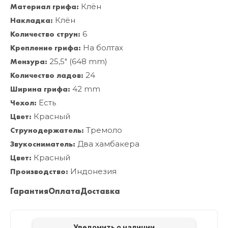
Материал грифа:
Клён
Накладка:
Клён
Количество струн:
6
Крепление грифа:
На болтах
Мензура:
25,5" (648 mm)
Количество ладов:
24
Ширина грифа:
42 mm
Чехол:
Есть
Цвет:
Красный
Струнодержатель:
Тремоло
Звукосниматель:
Два хамбакера
Цвет:
Красный
Производство:
Индонезия
Гарантия
Оплата
Доставка
Уведомить о наличии