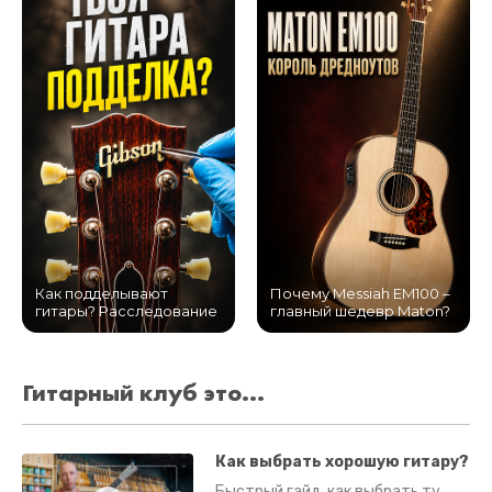
Как подделывают
Почему Messiah EM100 –
гитары? Расследование
главный шедевр Maton?
Гитарный клуб это...
Как выбрать хорошую гитару?
Быстрый гайд, как выбрать ту