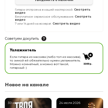
Гитара отстроена в нашей мастерской.
Смотреть
видео
Бесплатное сервисное обслуживание.
Смотреть
видео
7 или 14 дней на возврат.
Смотреть видео
Советуем докупить
Увлажнитель для музыкальных инструментов
Увлажнитель
В наличии
Если гитара из массива (либо топ из массива),
то зимой ей обязательно нужен увлажнитель.
3300 р.
Можно комнатный, а можно вот такой,
гитарный :)
Новое на канале
30 июля 2026
24 июля 2026