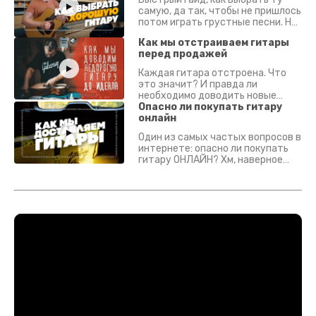
самую, да так, чтобы не пришлось
потом играть грустные песни. На
что смотреть? Что проверять?
Как мы отстраиваем гитары
перед продажей
Каждая гитара отстроена. Что
это значит? И правда ли
необходимо доводить новые
гитары? Если кратко - да.
Опасно ли покупать гитару
Подробно - в видео :)
онлайн
Один из самых частых вопросов в
интернете: опасно ли покупать
гитару ОНЛАЙН? Хм, наверное
да? Но не для вас :) Каждый
инструмент надежно упакован и
застрахован. Случись что -
отправим новый.