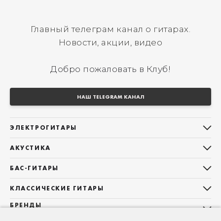
Главный телеграм канал о гитарах.
Новости, акции, видео
Добро пожаловать в Клуб!
НАШ TELEGRAM КАНАЛ
ЭЛЕКТРОГИТАРЫ
Все электрогитары
АКУСТИКА
Stratocaster
Все акустические гитары
Telecaster
БАС-ГИТАРЫ
Дредноуты
Les Paul
Все бас-гитары
Фолки (ОМ, 000, 00)
КЛАССИЧЕСКИЕ ГИТАРЫ
Оригинальная
Jazz Bass
Гранд Аудиториум
Все классические гитары
БРЕНДЫ
Superstrat
Precision Bass
Maton
Тревел, Компактный корпус
3/4
О НАС