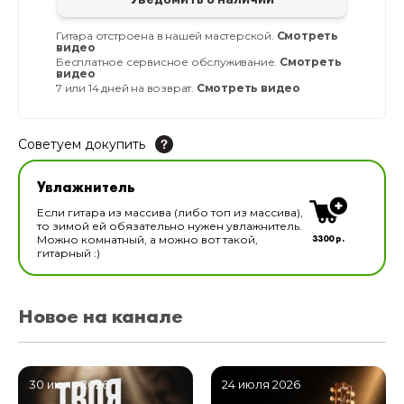
Гитара отстроена в нашей мастерской.
Смотреть
видео
Бесплатное сервисное обслуживание.
Смотреть
видео
7 или 14 дней на возврат.
Смотреть видео
Советуем докупить
Увлажнитель для музыкальных инструментов
Увлажнитель
В наличии
Если гитара из массива (либо топ из массива),
то зимой ей обязательно нужен увлажнитель.
3300 р.
Можно комнатный, а можно вот такой,
гитарный :)
Новое на канале
30 июля 2026
24 июля 2026