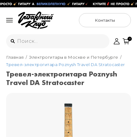
Контакты
0
Главная
Электрогитары в Москве и Петербурге
Интернет-магазин
Тревел-электрогитара Poznysh Travel DA Stratocaster
+7 (925) 125-54-44
Тревел-электрогитара Poznysh
Москва
Travel DA Stratocaster
+7 (925) 176-55-65
Санкт-Петербург
ул. Большая Новодмитровская 36с15,
"ФЛАКОН"
+7 (929) 179-15-49
ул. Гороховая 49Б, "SENO"
Мастерские
Москва
+7 (925) 879-85-35
Санкт-Петербург
+7 (999) 213-51-93