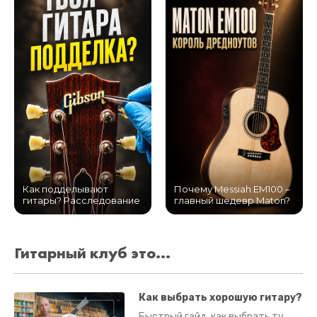
Как подделывают
Почему Messiah EM100 –
гитары? Расследование
главный шедевр Maton?
Гитарный клуб это...
Как выбрать хорошую гитару?
Быстрый гайд, как выбрать ту