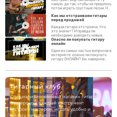
самую, да так, чтобы не пришлось
потом играть грустные песни. На
что смотреть? Что проверять?
Как мы отстраиваем гитары
перед продажей
Каждая гитара отстроена. Что
это значит? И правда ли
необходимо доводить новые
гитары? Если кратко - да.
Опасно ли покупать гитару
Подробно - в видео :)
онлайн
Один из самых частых вопросов в
интернете: опасно ли покупать
гитару ОНЛАЙН? Хм, наверное
да? Но не для вас :) Каждый
инструмент надежно упакован и
застрахован. Случись что -
отправим новый.
Гитарный клуб
Специализированный магазин гитар с
мастерской! Каждый инструмент
отстроен мастером, играть удобно и
ничего не болит :)