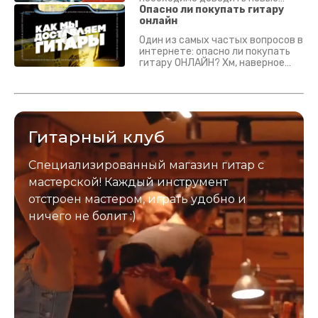
гитары? Если кратко - да.
Опасно ли покупать гитару
Подробно - в видео :)
онлайн
Один из самых частых вопросов в
интернете: опасно ли покупать
гитару ОНЛАЙН? Хм, наверное
да? Но не для вас :) Каждый
инструмент надежно упакован и
застрахован. Случись что -
отправим новый.
Гитарный клуб
Специализированный магазин гитар с
мастерской! Каждый инструмент
отстроен мастером, играть удобно и
ничего не болит :)