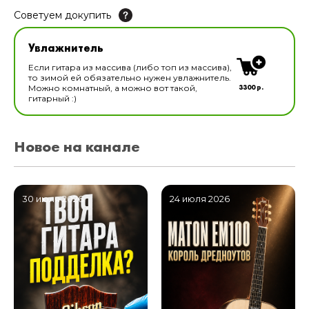
Советуем докупить
Увлажнитель для музыкальных инструментов
Увлажнитель
В наличии
Если гитара из массива (либо топ из массива),
то зимой ей обязательно нужен увлажнитель.
3300 р.
Можно комнатный, а можно вот такой,
гитарный :)
Новое на канале
30 июля 2026
24 июля 2026