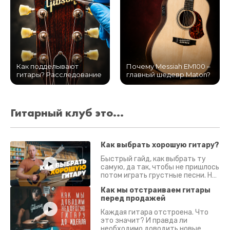
Как подделывают
Почему Messiah EM100 –
гитары? Расследование
главный шедевр Maton?
Гитарный клуб это...
Как выбрать хорошую гитару?
Быстрый гайд, как выбрать ту
самую, да так, чтобы не пришлось
потом играть грустные песни. На
что смотреть? Что проверять?
Как мы отстраиваем гитары
перед продажей
Каждая гитара отстроена. Что
это значит? И правда ли
необходимо доводить новые