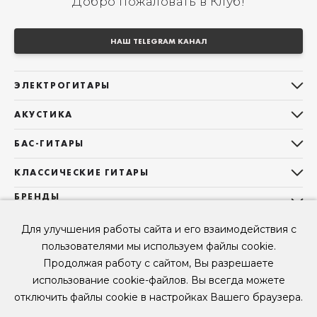
Добро пожаловать в Клуб!
НАШ TELEGRAM КАНАЛ
ЭЛЕКТРОГИТАРЫ
Все электрогитары
АКУСТИКА
Stratocaster
Все акустические гитары
Telecaster
БАС-ГИТАРЫ
Дредноуты
Les Paul
Все бас-гитары
Фолки (ОМ, 000, 00)
КЛАССИЧЕСКИЕ ГИТАРЫ
Оригинальная
Jazz Bass
Гранд Аудиториум
Все классические гитары
БРЕНДЫ
Superstrat
Precision Bass
Maton
Тревел, Компактный корпус
3/4
О НАС
Б/У, уцененные гитары
Оригинальная форма
Для улучшения работы сайта и его взаимодействия с
Sigma Guitars
Б/У, уцененные гитары
Б/У, уцененные гитары
Контакты
Короткомензурные
пользователями мы используем файлы cookie.
Enya Guitars
Мы в Telegram
Б/У, уцененные гитары
Продолжая работу с сайтом, Вы разрешаете
Fender
Мы в ВК
использование cookie-файлов. Вы всегда можете
Gibson
Мы в YouTube
отключить файлы cookie в настройках Вашего браузера.
© 2026
ООО "КЛУБ ГИТАР" ИНН 9715463081, ОГРН 1237700694230
Мы в RUTUBE