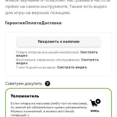
живое звучание и позволяет настраивать частоты
прямо на самом инструменте. Также есть вырез
для игры на верхних позициях.
Гарантия
Оплата
Доставка
Уведомить о наличии
Гитара отстроена в нашей мастерской.
Смотреть
видео
Бесплатное сервисное обслуживание.
Смотреть
видео
7 или 14 дней на возврат.
Смотреть видео
Советуем докупить
Увлажнитель для музыкальных инструментов
Увлажнитель
В наличии
Если гитара из массива (либо топ из массива),
то зимой ей обязательно нужен увлажнитель.
3300 р.
Можно комнатный, а можно вот такой,
гитарный :)