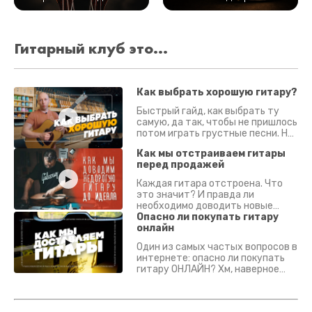
Гитарный клуб это...
Как выбрать хорошую гитару?
Быстрый гайд, как выбрать ту
самую, да так, чтобы не пришлось
потом играть грустные песни. На
что смотреть? Что проверять?
Как мы отстраиваем гитары
перед продажей
Каждая гитара отстроена. Что
это значит? И правда ли
необходимо доводить новые
гитары? Если кратко - да.
Опасно ли покупать гитару
Подробно - в видео :)
онлайн
Один из самых частых вопросов в
интернете: опасно ли покупать
гитару ОНЛАЙН? Хм, наверное
да? Но не для вас :) Каждый
инструмент надежно упакован и
застрахован. Случись что -