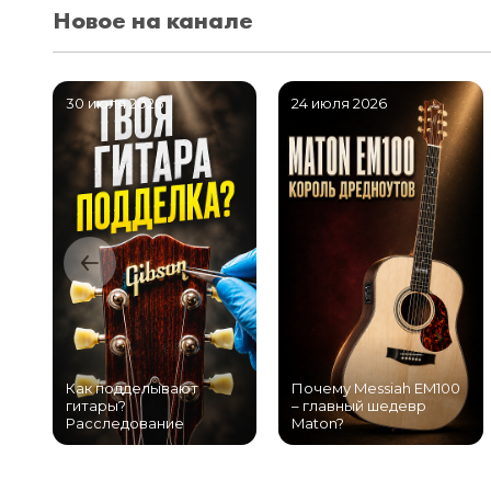
Новое на канале
30 июля 2026
24 июля 2026
Как подделывают
Почему Messiah EM100
гитары?
– главный шедевр
Расследование
Maton?