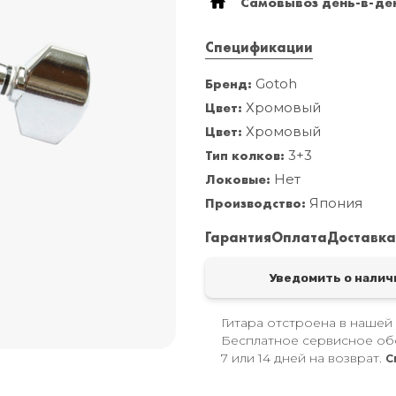
Самовывоз день-в-ден
Спецификации
Бренд:
Gotoh
Цвет:
Хромовый
Цвет:
Хромовый
Тип колков:
3+3
Локовые:
Нет
Производство:
Япония
Гарантия
Оплата
Доставк
Уведомить о налич
Гитара отстроена в нашей
Бесплатное сервисное об
7 или 14 дней на возврат.
С