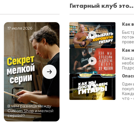
Гитарный клуб это..
Как 
17 июля 2026
06 июля 2026
0
Быстр
потом
прове
Как 
Кажда
необх
Подро
Опас
Один 
покуп
Кажды
что -
В чем разница между
Самый большой
Custom Shop и мелкой
магазин гитар в
серией?
Питере!
К