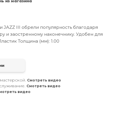
ь из магазина
Санкт-Петербург
+7 (999) 213-51-93
JAZZ III обрели популярность благодаря
у и заостренному наконечнику. Удобен для
ластик Толщина (мм): 1.00
а
ии
 мастерской.
Смотреть видео
служивание.
Смотреть видео
мотреть видео
.