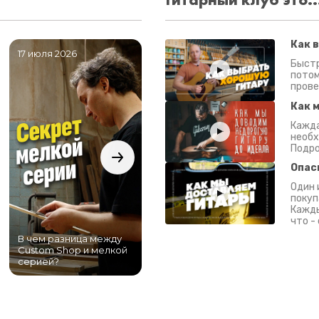
Как 
17 июля 2026
06 июля 2026
0
Быстр
потом
прове
Как 
Кажда
необх
Подро
Опас
Один 
покуп
Кажды
что -
В чем разница между
Самый большой
Custom Shop и мелкой
магазин гитар в
серией?
Питере!
К