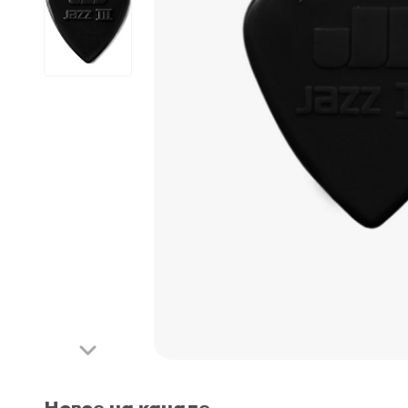
Looper
Mooer
Phaser
Octave
Reverb
Tremolo
Wah-Wah
Новое на канале