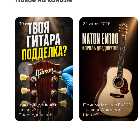
30 июля 2026
24 июля 2026
Как подделывают
Почему Messiah EM100
гитары?
– главный шедевр
Расследование
Maton?