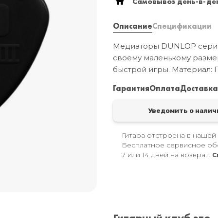
Самовывоз день-в-ден
Описание
Спецификации
Медиаторы DUNLOP серии 
своему маленькому размер
быстрой игры. Материал: П
Гарантия
Оплата
Доставк
Уведомить о налич
Гитара отстроена в нашей
Бесплатное сервисное об
7 или 14 дней на возврат.
С
Гитарный клуб это..