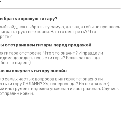
выбрать хорошую гитару?
2 июня 2026
30 июня 2026
09 июн
ый гайд, как выбрать ту самую, да так, чтобы не пришлось
 играть грустные песни. На что смотреть? Что
рять?
мы отстраиваем гитары перед продажей
я гитара отстроена. Что это значит? И правда ли
одимо доводить новые гитары? Если кратко - да.
бно - в видео :)
но ли покупать гитару онлайн
из самых частых вопросов в интернете: опасно ли
ать гитару ОНЛАЙН? Хм, наверное да? Но не для вас :)
й инструмент надежно упакован и застрахован. Случись
 отправим новый.
Русски
испанс
эмп для басистов!
Конкурс про Кино!
Обзор