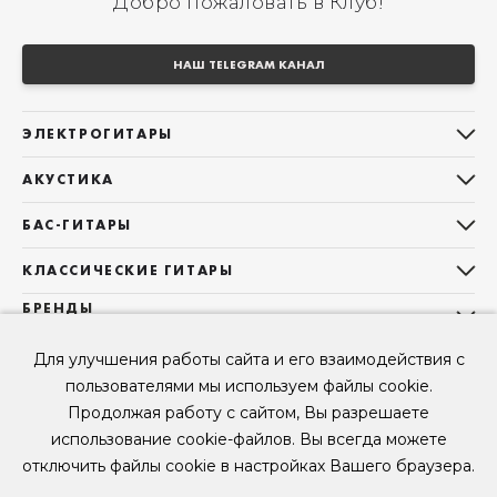
Добро пожаловать в Клуб!
НАШ TELEGRAM КАНАЛ
ЭЛЕКТРОГИТАРЫ
Все электрогитары
АКУСТИКА
Stratocaster
Все акустические гитары
Telecaster
БАС-ГИТАРЫ
Дредноуты
Les Paul
Все бас-гитары
Фолки (ОМ, 000, 00)
КЛАССИЧЕСКИЕ ГИТАРЫ
Оригинальная
Jazz Bass
Гранд Аудиториум
Все классические гитары
БРЕНДЫ
Superstrat
Precision Bass
Maton
Тревел, Компактный корпус
3/4
О НАС
Б/У, уцененные гитары
Оригинальная форма
Для улучшения работы сайта и его взаимодействия с
Sigma Guitars
Б/У, уцененные гитары
Б/У, уцененные гитары
Контакты
Короткомензурные
пользователями мы используем файлы cookie.
Enya Guitars
Мы в Telegram
Б/У, уцененные гитары
Продолжая работу с сайтом, Вы разрешаете
Fender
Мы в ВК
использование cookie-файлов. Вы всегда можете
Gibson
Мы в YouTube
отключить файлы cookie в настройках Вашего браузера.
© 2026
ООО "КЛУБ ГИТАР" ИНН 9715463081, ОГРН 1237700694230
Мы в RUTUBE