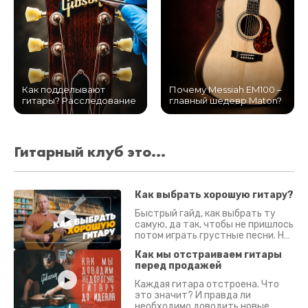
Как подделывают
Почему Messiah EM100 –
гитары? Расследование
главный шедевр Maton?
Гитарный клуб это...
Как выбрать хорошую гитару?
Быстрый гайд, как выбрать ту
самую, да так, чтобы не пришлось
потом играть грустные песни. На
что смотреть? Что проверять?
Как мы отстраиваем гитары
перед продажей
Каждая гитара отстроена. Что
это значит? И правда ли
необходимо доводить новые