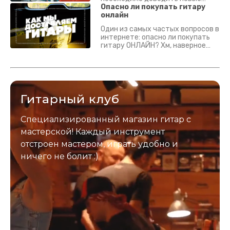
гитары? Если кратко - да.
Опасно ли покупать гитару
Подробно - в видео :)
онлайн
Один из самых частых вопросов в
интернете: опасно ли покупать
гитару ОНЛАЙН? Хм, наверное
да? Но не для вас :) Каждый
инструмент надежно упакован и
застрахован. Случись что -
отправим новый.
Гитарный клуб
Специализированный магазин гитар с
мастерской! Каждый инструмент
отстроен мастером, играть удобно и
ничего не болит :)