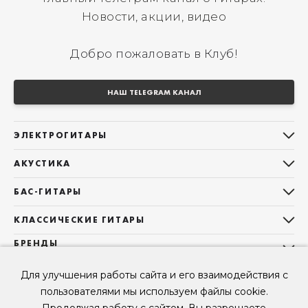
Новости, акции, видео
Добро пожаловать в Клуб!
НАШ TELEGRAM КАНАЛ
ЭЛЕКТРОГИТАРЫ
Все электрогитары
АКУСТИКА
Stratocaster
Все акустические гитары
Telecaster
БАС-ГИТАРЫ
Дредноуты
Les Paul
Все бас-гитары
Фолки (ОМ, 000, 00)
КЛАССИЧЕСКИЕ ГИТАРЫ
Оригинальная
Jazz Bass
Гранд Аудиториум
Все классические гитары
БРЕНДЫ
Superstrat
Precision Bass
Maton
Тревел, Компактный корпус
3/4
О НАС
Б/У, уцененные гитары
Оригинальная форма
Для улучшения работы сайта и его взаимодействия с
Sigma Guitars
Б/У, уцененные гитары
Б/У, уцененные гитары
Контакты
Короткомензурные
пользователями мы используем файлы cookie.
Enya Guitars
Мы в Telegram
Б/У, уцененные гитары