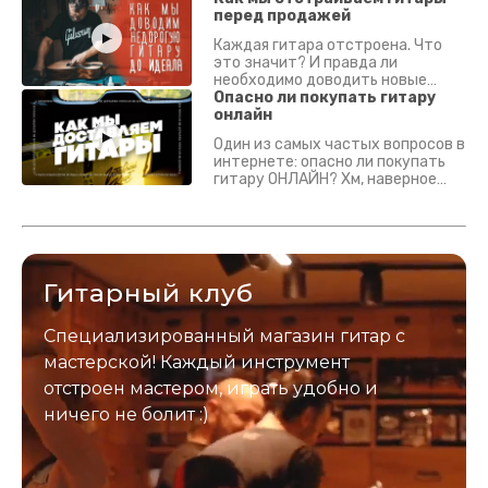
перед продажей
Каждая гитара отстроена. Что
это значит? И правда ли
необходимо доводить новые
гитары? Если кратко - да.
Опасно ли покупать гитару
Подробно - в видео :)
онлайн
Один из самых частых вопросов в
интернете: опасно ли покупать
гитару ОНЛАЙН? Хм, наверное
да? Но не для вас :) Каждый
инструмент надежно упакован и
застрахован. Случись что -
отправим новый.
Гитарный клуб
Специализированный магазин гитар с
мастерской! Каждый инструмент
отстроен мастером, играть удобно и
ничего не болит :)