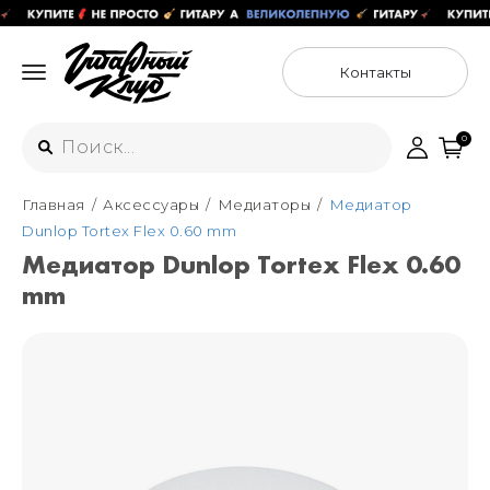
Контакты
0
Главная
Аксессуары
Медиаторы
Медиатор
Интернет-магазин
Dunlop Tortex Flex 0.60 mm
+7 (925) 125-54-44
Медиатор Dunlop Tortex Flex 0.60
Москва
mm
+7 (925) 176-55-65
Санкт-Петербург
ул. Большая Новодмитровская 36с15,
"ФЛАКОН"
+7 (929) 179-15-49
ул. Гороховая 49Б, "SENO"
Мастерские
Москва
+7 (925) 879-85-35
Санкт-Петербург
+7 (999) 213-51-93