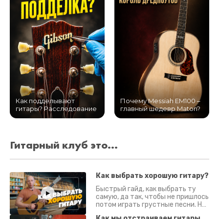
Как подделывают
Почему Messiah EM100 –
гитары? Расследование
главный шедевр Maton?
Гитарный клуб это...
Как выбрать хорошую гитару?
Быстрый гайд, как выбрать ту
самую, да так, чтобы не пришлось
потом играть грустные песни. На
что смотреть? Что проверять?
Как мы отстраиваем гитары