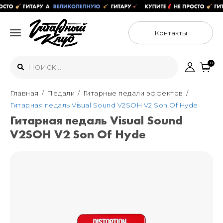
Контакты
0
Главная
Педали
Гитарные педали эффектов
Интернет-магазин
Гитарная педаль Visual Sound V2SOH V2 Son Of Hyde
+7 (925) 125-54-44
Гитарная педаль Visual Sound
Москва
V2SOH V2 Son Of Hyde
+7 (925) 176-55-65
Санкт-Петербург
ул. Большая Новодмитровская 36с15,
"ФЛАКОН"
+7 (929) 179-15-49
ул. Гороховая 49Б, "SENO"
Мастерские
Москва
+7 (925) 879-85-35
Санкт-Петербург
+7 (999) 213-51-93