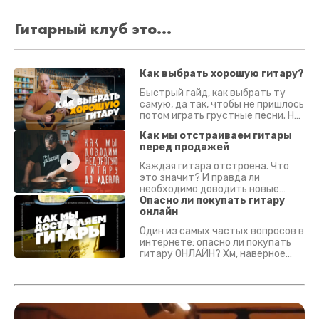
Гитарный клуб это...
Как выбрать хорошую гитару?
Быстрый гайд, как выбрать ту
самую, да так, чтобы не пришлось
потом играть грустные песни. На
что смотреть? Что проверять?
Как мы отстраиваем гитары
перед продажей
Каждая гитара отстроена. Что
это значит? И правда ли
необходимо доводить новые
гитары? Если кратко - да.
Опасно ли покупать гитару
Подробно - в видео :)
онлайн
Один из самых частых вопросов в
интернете: опасно ли покупать
гитару ОНЛАЙН? Хм, наверное
да? Но не для вас :) Каждый
инструмент надежно упакован и
застрахован. Случись что -
отправим новый.