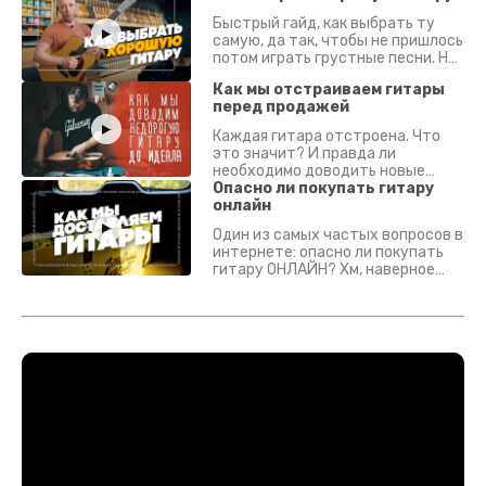
Быстрый гайд, как выбрать ту
самую, да так, чтобы не пришлось
потом играть грустные песни. На
что смотреть? Что проверять?
Как мы отстраиваем гитары
перед продажей
Каждая гитара отстроена. Что
это значит? И правда ли
необходимо доводить новые
гитары? Если кратко - да.
Опасно ли покупать гитару
Подробно - в видео :)
онлайн
Один из самых частых вопросов в
интернете: опасно ли покупать
гитару ОНЛАЙН? Хм, наверное
да? Но не для вас :) Каждый
инструмент надежно упакован и
застрахован. Случись что -
отправим новый.