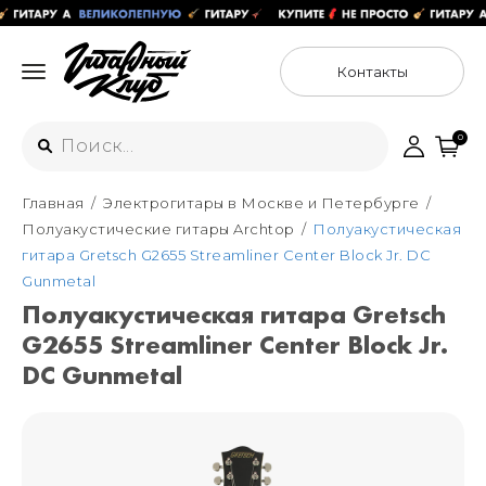
Контакты
0
Главная
Электрогитары в Москве и Петербурге
Интернет-магазин
Полуакустические гитары Archtop
Полуакустическая
+7 (925) 125-54-44
гитара Gretsch G2655 Streamliner Center Block Jr. DC
Москва
Gunmetal
+7 (925) 176-55-65
Полуакустическая гитара Gretsch
Санкт-Петербург
ул. Большая Новодмитровская 36с15,
G2655 Streamliner Center Block Jr.
"ФЛАКОН"
+7 (929) 179-15-49
DC Gunmetal
ул. Гороховая 49Б, "SENO"
Мастерские
Москва
+7 (925) 879-85-35
Санкт-Петербург
+7 (999) 213-51-93