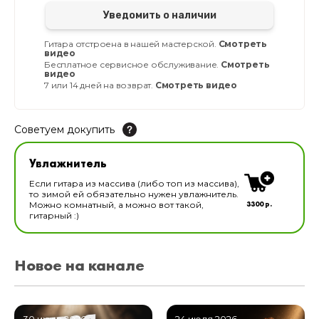
Уведомить о наличии
Гитара отстроена в нашей мастерской.
Смотреть
видео
Бесплатное сервисное обслуживание.
Смотреть
видео
7 или 14 дней на возврат.
Смотреть видео
Советуем докупить
Увлажнитель для музыкальных инструментов
Увлажнитель
В наличии
Если гитара из массива (либо топ из массива),
то зимой ей обязательно нужен увлажнитель.
3300 р.
Можно комнатный, а можно вот такой,
гитарный :)
Новое на канале