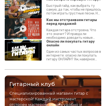
Быстрый гайд, как выбрать ту
самую, да так, чтобы не пришлось
потом играть грустные песни. На
что смотреть? Что проверять?
Как мы отстраиваем гитары
перед продажей
Каждая гитара отстроена. Что
это значит? И правда ли
необходимо доводить новые
гитары? Если кратко - да.
Опасно ли покупать гитару
Подробно - в видео :)
онлайн
Один из самых частых вопросов в
интернете: опасно ли покупать
гитару ОНЛАЙН? Хм, наверное
да? Но не для вас :) Каждый
инструмент надежно упакован и
застрахован. Случись что -
отправим новый.
Гитарный клуб
Специализированный магазин гитар с
мастерской! Каждый инструмент
отстроен мастером, играть удобно и