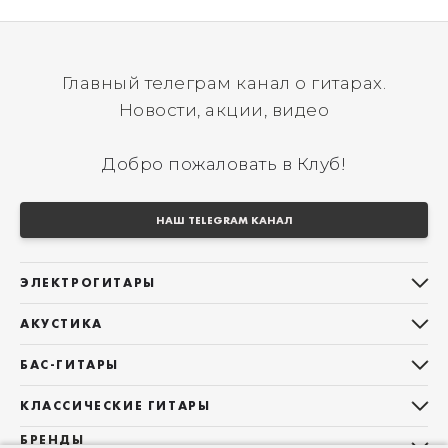
Главный телеграм канал о гитарах.
Новости, акции, видео
Добро пожаловать в Клуб!
НАШ TELEGRAM КАНАЛ
ЭЛЕКТРОГИТАРЫ
Все электрогитары
АКУСТИКА
Stratocaster
Все акустические гитары
Telecaster
БАС-ГИТАРЫ
Дредноуты
Les Paul
Все бас-гитары
Фолки (ОМ, 000, 00)
КЛАССИЧЕСКИЕ ГИТАРЫ
Оригинальная
Jazz Bass
Гранд Аудиториум
Все классические гитары
БРЕНДЫ
Superstrat
Precision Bass