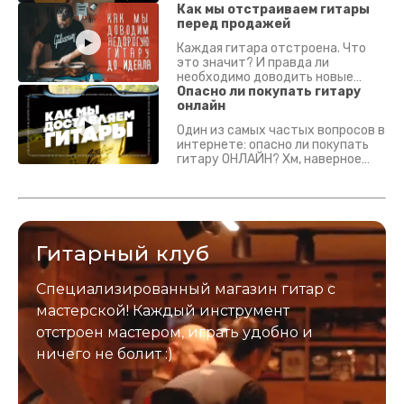
Как мы отстраиваем гитары
перед продажей
Каждая гитара отстроена. Что
это значит? И правда ли
необходимо доводить новые
гитары? Если кратко - да.
Опасно ли покупать гитару
Подробно - в видео :)
онлайн
Один из самых частых вопросов в
интернете: опасно ли покупать
гитару ОНЛАЙН? Хм, наверное
да? Но не для вас :) Каждый
инструмент надежно упакован и
застрахован. Случись что -
отправим новый.
Гитарный клуб
Специализированный магазин гитар с
мастерской! Каждый инструмент
отстроен мастером, играть удобно и
ничего не болит :)